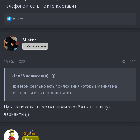
телефоне и есть те кто их ставит.
Р
Mister
е
а
к
Mister
ц
и
Заблокирован
и
:
15 Окт 2022
#11
klon68 написал(а):
При этом реально есть приложения которые майнят на
телефоне и есть те кто их ставит.
Ну что поделать, хотят люди зарабатывать ищут
варианты)))
Kilons
Эксперт