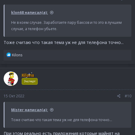
klon68 написал(а):
Не в коем случае. Заработаете пару баксов и то это в лучшем
случае, а телефон убьете.
Тоже считаю что такая тема уж не для телефона точно...
Р
Kilons
е
а
к
Kilons
ц
и
Эксперт
и
:
15 Окт 2022
#10
Mister написал(а):
Тоже считаю что такая тема уж не для телефона точно...
При этом реально есть приложения которые майнят на