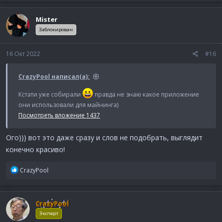
а
к
Mister
ц
и
Заблокирован
и
:
16 Окт 2022
#16
CrazyPool написал(а):
Кстати уже собирали
правда не знаю какое приложение
они использовали для майнинга)
Посмотреть вложение 1437
Ого))) вот это даже сразу и слов не подобрать, выглядит
конечно красиво!
Р
CrazyPool
е
а
к
CrazyPool
ц
и
Эксперт