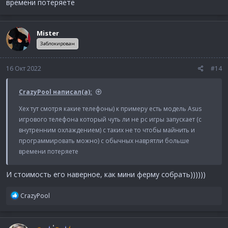
времени потеряете
Mister
Заблокирован
16 Окт 2022
#14
CrazyPool написал(а):
Хех тут смотря какие телефоны) к примеру есть модель Asus
игрового телефона который чуть ли не pc игры запускает (с
внутренним охлаждением) с таких не то чтобы майнить и
программировать можно) с обычных наврятли больше
времени потеряете
И стоимость его наверное, как мини ферму собрать))))))
Р
CrazyPool
е
а
к