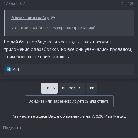
:
17 Окт 2022
#20
Mister написал(а):
что, тоже подобные шедевры выстраивали)))?
Не дай бог) вообще если честно,пытался находить
приложения с заработком но все они увенчались провалом)
к ним больше не приближаюсь
Р
Mister
е
а
к
Last
1 из 8
Вперёд
ц
и
Войдите или зарегистрируйтесь для ответа.
и
:
Разместите здесь Ваше объявление на 750.00 ₽ за Месяц!
Поделиться: