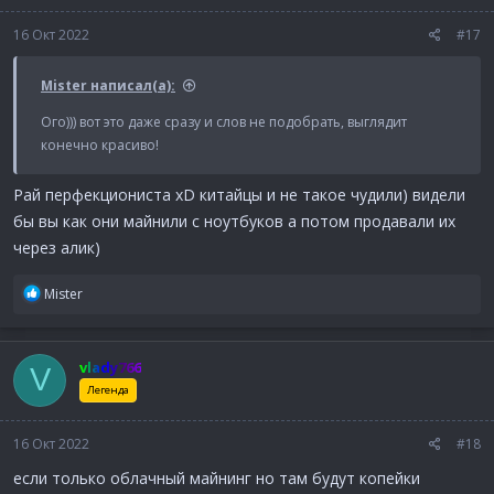
и
:
16 Окт 2022
#17
Mister написал(а):
Ого))) вот это даже сразу и слов не подобрать, выглядит
конечно красиво!
Рай перфекциониста xD китайцы и не такое чудили) видели
бы вы как они майнили с ноутбуков а потом продавали их
через алик)
Р
Mister
е
а
к
vlady766
V
ц
и
Легенда
и
:
16 Окт 2022
#18
если только облачный майнинг но там будут копейки