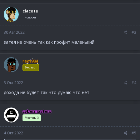
ciacotu
Новорег
30 Авг 2022
#3
затея не очень так как профит маленький
rec1984
Эксперт
3 Окт 2022
#4
дохода не будет так что думаю что нет
cybermasters
Местный
4 Окт 2022
#5