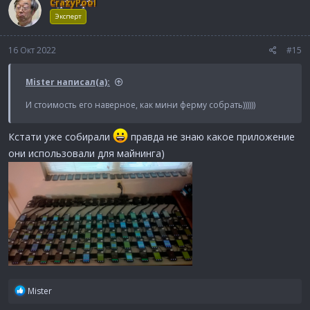
CrazyPool
ц
и
Эксперт
и
:
16 Окт 2022
#15
Mister написал(а):
И стоимость его наверное, как мини ферму собрать))))))
Кстати уже собирали
правда не знаю какое приложение
они использовали для майнинга)
Р
Mister
е