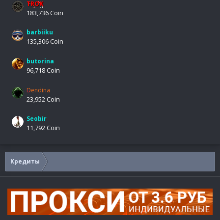
TROK
183,736 Coin
barbiiku
135,306 Coin
butorina
96,718 Coin
Dendina
23,952 Coin
Seobir
11,792 Coin
Кредиты