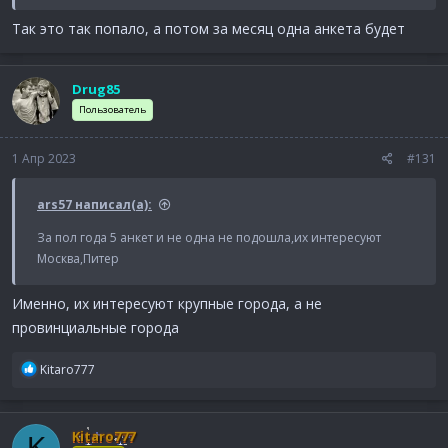
Так это так попало, а потом за месяц одна анкета будет
Drug85
Пользователь
1 Апр 2023
#131
ars57 написал(а):
За пол года 5 анкет и не одна не подошла,их интересуют
Москва,Питер
Именно, их интересуют крупные города, а не
провинциальные города
Р
Kitaro777
е
а
к
Kitaro777
K
ц