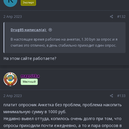
и
Эксперт
и
:
2 Апр 2023
#132
Drug85 написал(а):
В настоящее время работаю на анкетах, 1.30 byn за опрос и я
считаю это отлично, в день стабильно приходит один опрос.
На этом сайте работаете?
magnitka
Местный
2 Апр 2023
#133
платит опросник Анкетка без проблем, проблема накопить
минимальную сумму в 1000 руб.
Недавно вывел оттуда, копилось очень долго при том, что
опросы приходили почти ежедневно, а то и пара опросов в