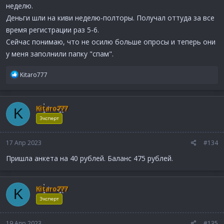
неделю.
Деньги шли на киви неделю-полторы. Получал оттуда за все
время регистрации раз 5-6.
Сейчас понимаю, что не осилю больше опросы и теперь они
у меня заполнили папку "спам".
Р
Kitaro777
е
а
к
Kitaro777
K
ц
и
Эксперт
и
:
17 Апр 2023
#134
Пришла анкета на 40 рублей. Баланс 475 рублей.
Kitaro777
K
Эксперт
19 Апр 2023
#135