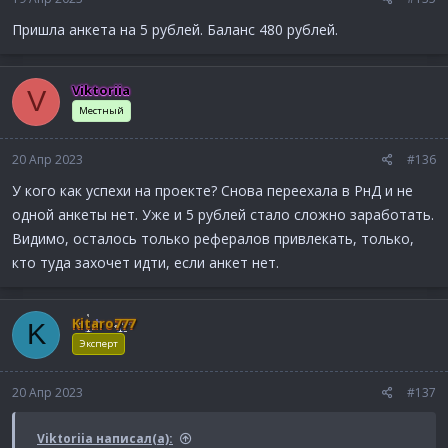
Пришла анкета на 5 рублей. Баланс 480 рублей.
Viktoriia
V
Местный
20 Апр 2023
#136
У кого как успехи на проекте? Снова переехала в РнД и не
одной анкеты нет. Уже и 5 рублей стало сложно заработать.
Видимо, осталось только рефералов привлекать, только,
кто туда захочет идти, если анкет нет.
Kitaro777
K
Эксперт
20 Апр 2023
#137
Viktoriia написал(а):