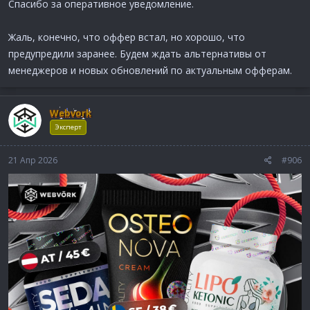
Спасибо за оперативное уведомление.
Жаль, конечно, что оффер встал, но хорошо, что
предупредили заранее. Будем ждать альтернативы от
менеджеров и новых обновлений по актуальным офферам.
Webvork
Эксперт
Остановка оффера!
21 Апр 2026
#906
Друзья, оффер Tonevit останавливает работу по всем ГЕО.
Просьба остановить весь трафик на данный оффер.
Наши менеджеры всегда готовы помочь вам с подбором
актуальных альтернатив, чтобы вы могли быстро
перенаправить трафик
Приносим извинения за доставленные неудобства и
благодарим за понимание.