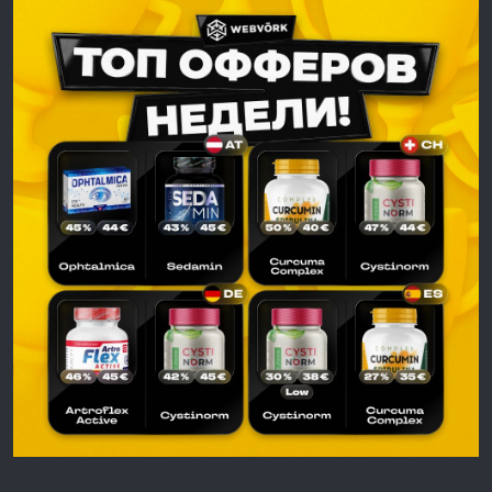
Друзья, собрали для вас свежий рейтинг сильных офферов по
Швейцарии, Германии, Испании и Финляндии
Хороший аппрув, уверенные ставки и ГЕО, которые точно
заслуживают вашего внимания:
Швейцария
Curcuma Complex — 45% (40€)
CYSTINORM — 45% (44€)
Германия
Cystinorm — 39% (45€)
Betasulin — 37% (42€)
Испания
Cystinorm low price — 28% (38€)
Artroflex Active — 25% (34€)
Финляндия
Insulinorm — 33% (30€)
ProstAktiv — 32% (30€)