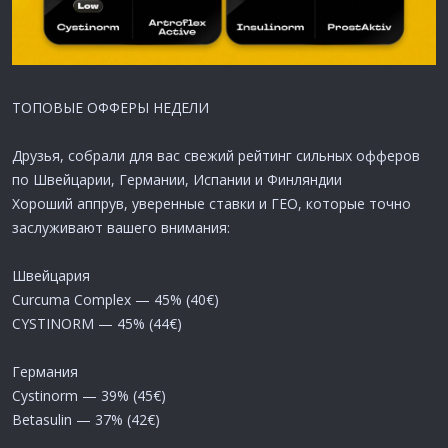
МАССОВОЕ ОБНОВЛЕНИЕ ГЕО – ЛОВИ НОВЫЕ ВОЗМОЖНОСТИ!
Друзья, открываем сразу несколько новых направлений —
усиливайте залив и масштабируйтесь
ТОПОВЫЕ ОФФЕРЫ НЕДЕЛИ
OsteoNova – здоровье суставов
Австрия — от 44€
Друзья, собрали для вас свежий рейтинг сильных офферов
Швеция — от 38€
по Швейцарии, Германии, Испании и Финляндии
Lipoketonic – похудение и ускорение метаболизма
Хороший аппрув, уверенные ставки и ГЕО, которые точно
Франция — от 33€
заслуживают вашего внимания:
Sedamin – баланс нервной системы и сон
Швейцария
Австрия — от 45€
Curcuma Complex — 45% (40€)
CYSTINORM — 45% (44€)
Parazicid – очищение от паразитов
Испания — от 35€
Португалия — от 34€
Германия
Cystinorm — 39% (45€)
Актуальные ниши, сильные офферы и новые ГЕО —
Betasulin — 37% (42€)
идеальный момент увеличить объемы и профит!