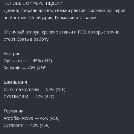
ТОПОВЫЕ ОФФЕРЫ НЕДЕЛИ
Лови сильные позиции в работу, тестируй связки и забирай
максимум с этих ГЕО
Друзья, собрали для вас свежий рейтинг сильных офферов
Следи за нашим ТОПом и лей только в плюс!
по Австрии, Швейцарии, Германии и Испании
Отличный аппрув, крепкие ставки и ГЕО, которые точно
стоит брать в работу:
Австрия
Ophtalmica — 45% (44€)
Sedamin — 43% (45€)
Швейцария
Curcuma Complex — 50% (40€)
CYSTINORM — 47% (44€)
Германия
Artroflex Active — 46% (45€)
Cystinorm — 42% (45€)