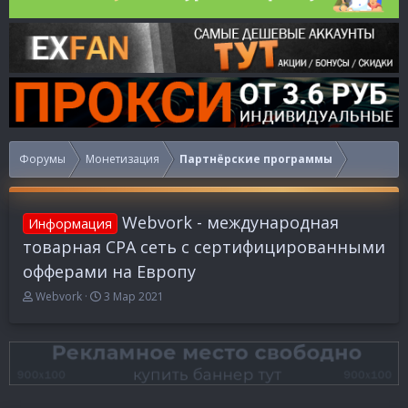
Форумы
Монетизация
Партнёрские программы
Webvork - международная
Информация
товарная СРА сеть с сертифицированными
офферами на Европу
А
Д
Webvork
3 Мар 2021
в
а
т
т
о
а
р
н
т
а
е
ч