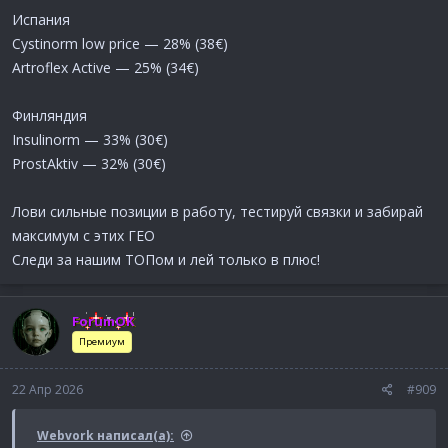
Испания
Все уже доступно в вашем личном кабинете!
Cystinorm low price — 28% (38€)
Artroflex Active — 25% (34€)
Финляндия
Insulinorm — 33% (30€)
ProstAktiv — 32% (30€)
Лови сильные позиции в работу, тестируй связки и забирай
максимум с этих ГЕО
Следи за нашим ТОПом и лей только в плюс!
ForumOK
Премиум
22 Апр 2026
#909
Webvork написал(а):