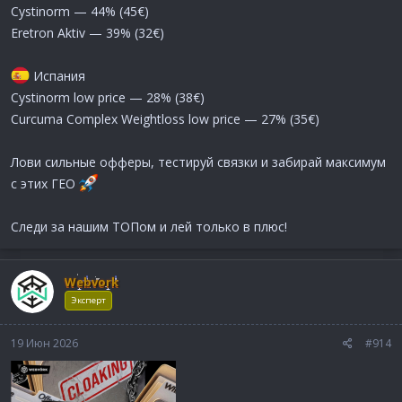
Cystinorm — 44% (45€)
Eretron Aktiv — 39% (32€)
Испания
Cystinorm low price — 28% (38€)
Curcuma Complex Weightloss low price — 27% (35€)
Лови сильные офферы, тестируй связки и забирай максимум
с этих ГЕО
Следи за нашим ТОПом и лей только в плюс!
Webvork
Эксперт
19 Июн 2026
#914