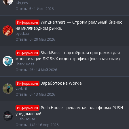
Gls_Pro
Ответы
5
1 Июн 2026
Win2Partners — Строим реальный бизнес
Информация
на миллиардном рынке.
pycckuu
Ответы
0
29 Май 2026
SharkBoss - партнёрская программа для
Информация
монетизации ЛЮБЫХ видов трафика (включая спам).
Shark_Boss
Ответы
25
14 Май 2026
Заработок на Workle
Информация
vavkirill
Ответы
0
13 Май 2026
Push.House - рекламная платформа PUSH
Информация
уведомлений
Push-House
Ответы
143
16 Апр 2026