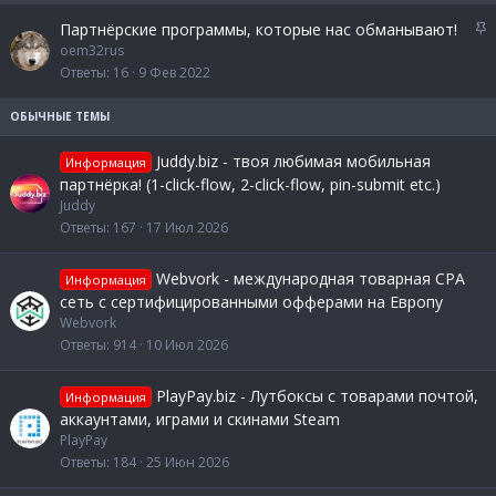
З
Партнёрские программы, которые нас обманывают!
а
oem32rus
к
Ответы
16
9 Фев 2022
р
е
п
л
Juddy.biz - твоя любимая мобильная
Информация
е
партнёрка! (1-click-flow, 2-click-flow, pin-submit etc.)
н
Juddy
о
Ответы
167
17 Июл 2026
Webvork - международная товарная СРА
Информация
сеть с сертифицированными офферами на Европу
Webvork
Ответы
914
10 Июл 2026
PlayPay.biz - Лутбоксы с товарами почтой,
Информация
аккаунтами, играми и скинами Steam
PlayPay
Ответы
184
25 Июн 2026