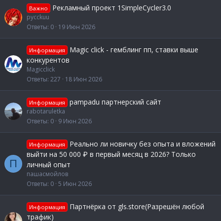
Рекламный проект 1SimpleCycler3.0
Важно
pycckuu
Ответы
0
19 Июн 2026
Magic click - гемблинг пп, ставки выше
Информация
конкурентов
Magicclick
Ответы
227
18 Июн 2026
pampadu партнерский сайт
Информация
rabotaruletka
Ответы
0
9 Июн 2026
Реально ли новичку без опыта и вложений
Информация
выйти на 50 000 ₽ в первый месяц в 2026? Только
П
личный опыт
пашасмойлов
Ответы
0
5 Июн 2026
Партнёрка от gls.store(Разрешён любой
Информация
трафик)