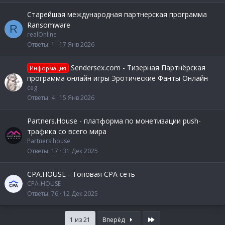
Старейшая международная партнерская программа
Ransomware
R
realOnline
Ответы
1
17 Янв 2026
Sendersex.com - Тизерная Партнёрская
Информация
программа онлайн игры Эротические Фанты Онлайн
ceg
Ответы
4
15 Янв 2026
Partners.House - платформа по монетизации push-
трафика со всего мира
Partners.house
Ответы
17
31 Дек 2025
CPA.HOUSE - Топовая CPA сеть
CPA-HOUSE
Ответы
76
12 Дек 2025
Last
1 из 21
Вперёд