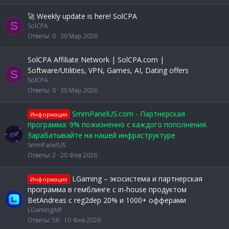
🚀 Weekly update is here! SolCPA
S
SolCPA
Ответы
0
30 Мар 2026
SolCPA Affiliate Network | SolCPA.com |
Software/Utilities, VPN, Games, AI, Dating offers
S
SolCPA
Ответы
0
30 Мар 2026
SmmPanelUS.com - Партнерская
Информация
программа: 9% пожизненно с каждого пополнения.
Зарабатывайте на нашей инфраструктуре
SmmPanelUS
Ответы
2
20 Фев 2026
LGaming – экосистема и партнерская
Информация
программа в гемблинге с in-house продуктом
BetAndreas с reg2dep 20% и 1000+ офферами
LGamingAff
Ответы
56
10 Фев 2026