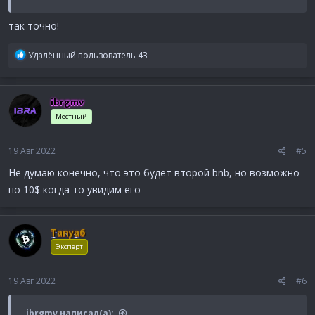
так точно!
Р
Удалённый пользователь 43
е
а
к
ibrgmv
ц
и
Местный
и
:
19 Авг 2022
#5
Не думаю конечно, что это будет второй bnb, но возможно
по 10$ когда то увидим его
Tanya6
Эксперт
19 Авг 2022
#6
ibrgmv написал(а):