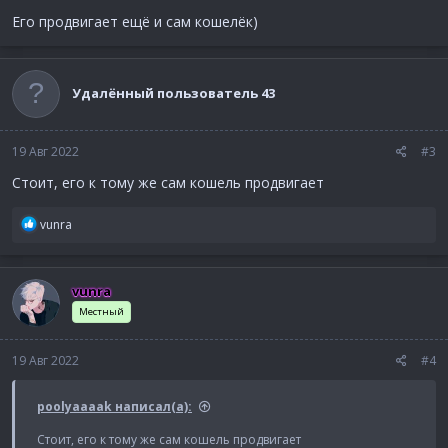
Его продвигает ещё и сам кошелёк)
Удалённый пользователь 43
19 Авг 2022
#3
Стоит, его к тому же сам кошель продвигает
Р
vunra
е
а
к
vunra
ц
и
Местный
и
:
19 Авг 2022
#4
poolyaaaak написал(а):
Стоит, его к тому же сам кошель продвигает