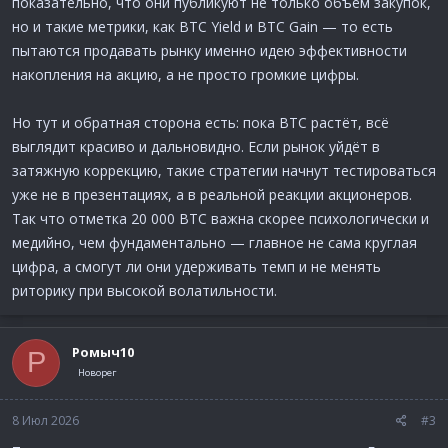
показательно, что они публикуют не только объём закупок,
но и такие метрики, как BTC Yield и BTC Gain — то есть
пытаются продавать рынку именно идею эффективности
накопления на акцию, а не просто громкие цифры.
Но тут и обратная сторона есть: пока BTC растёт, всё
выглядит красиво и дальновидно. Если рынок уйдёт в
затяжную коррекцию, такие стратегии начнут тестироваться
уже не в презентациях, а в реальной реакции акционеров.
Так что отметка 20 000 BTC важна скорее психологически и
медийно, чем фундаментально — главное не сама круглая
цифра, а смогут ли они удерживать темп и не менять
риторику при высокой волатильности.
Ромыч10
Р
Новорег
8 Июл 2026
#3