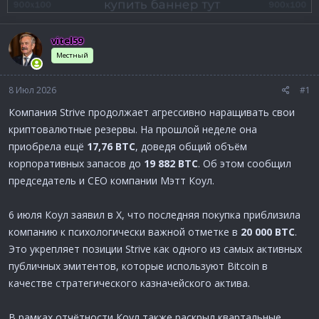
а
vitel59
Местный
8 Июл 2026
#1
Компания Strive продолжает агрессивно наращивать свои
криптовалютные резервы. На прошлой неделе она
приобрела ещё
17,76 BTC
, доведя общий объём
корпоративных запасов до
19 882 BTC
. Об этом сообщил
председатель и CEO компании Мэтт Коул.
6 июля Коул заявил в X, что последняя покупка приблизила
компанию к психологически важной отметке в
20 000 BTC
.
Это укрепляет позиции Strive как одного из самых активных
публичных эмитентов, которые используют Bitcoin в
качестве стратегического казначейского актива.
В рамках отчётности Коул также раскрыл квартальные