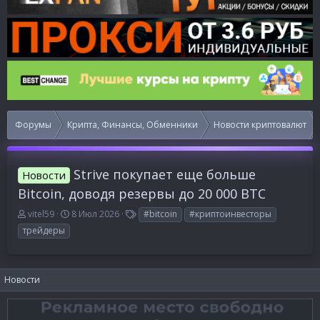
Форумы
Крипта, Финансы, Обменники
Новости криптовалют
Strive покупает еще больше
Новости
Bitcoin, доводя резервы до 20 000 BTC
А
Д
Т
vitel59
8 Июл 2026
#bitcoin
#криптоинвесторы
в
а
е
трейдеры
т
т
г
о
а
и
р
н
т
а
Новости
е
ч
м
а
ы
л