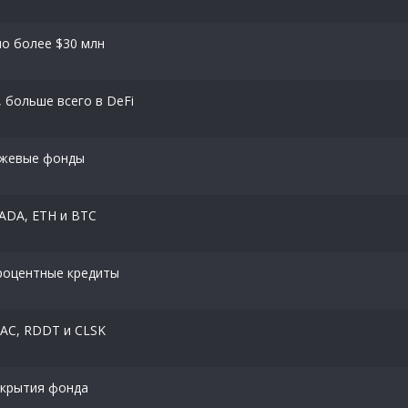
но более $30 млн
 больше всего в DeFi
ржевые фонды
 ADA, ETH и BTC
процентные кредиты
BAC, RDDT и CLSK
закрытия фонда