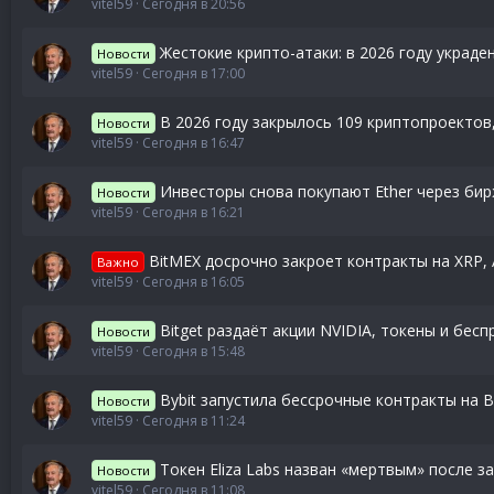
vitel59
Сегодня в 20:56
Жестокие крипто-атаки: в 2026 году украде
Новости
vitel59
Сегодня в 17:00
В 2026 году закрылось 109 криптопроектов,
Новости
vitel59
Сегодня в 16:47
Инвесторы снова покупают Ether через би
Новости
vitel59
Сегодня в 16:21
BitMEX досрочно закроет контракты на XRP,
Важно
vitel59
Сегодня в 16:05
Bitget раздаёт акции NVIDIA, токены и бес
Новости
vitel59
Сегодня в 15:48
Bybit запустила бессрочные контракты на 
Новости
vitel59
Сегодня в 11:24
Токен Eliza Labs назван «мертвым» после 
Новости
vitel59
Сегодня в 11:08