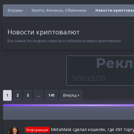
Форумы
Крипта, Финансы, Обменники
Новости криптова
Новости криптовалют
Все самые последние новости и события из мира криптовалют.
1
2
3
...
141
Вперёд
MetaMask сделал кошелёк, где ИИ торгу
Информация