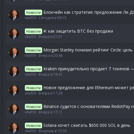
Блокчейн как стратегия: предложение Ли 
Новости
vitel59
Сегодня в 09:15
#: как защитить BTC без продажи
Новости
vitel59
Вчера в 21:51
Morgan Stanley понизил рейтинг Circle: цел
Новости
vitel59
Вчера в 20:46
Kraken принудительно продает 7 токенов 
Новости
vitel59
Вчера в 18:41
Новое предложение для Ethereum может ре
Новости
vitel59
Вчера в 17:28
Binance судится с основателями RedotPay н
Новости
vitel59
Вчера в 17:11
Solana хочет сжигать $650 000 SOL в день
Новости
vitel59
Вторник в 10:30