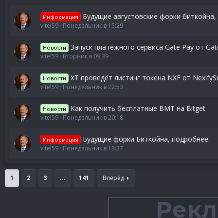
Будущие августовские форки биткойна, 
Информация
vitel59
Понедельник в 15:29
Запуск платёжного сервиса Gate Pay от Gate
Новости
vitel59
Вторник в 09:39
XT проведёт листинг токена NXF от Nexify
Новости
vitel59
Понедельник в 22:53
Как получить бесплатные BMT на Bitget
Новости
vitel59
Понедельник в 20:18
Будущие форки Биткойна, подробнее.
Информация
vitel59
Понедельник в 13:37
1
2
3
...
141
Вперёд