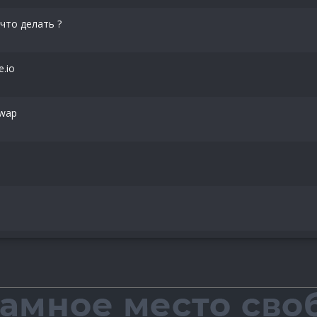
что делать ?
.io
Swap