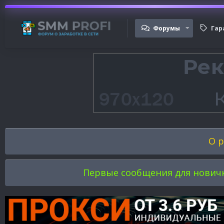
Форумы
Гар
О р
Первые сообщения для новичков 