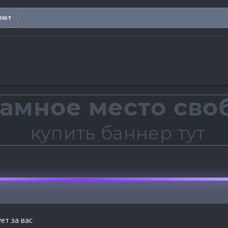
лют
ет за вас