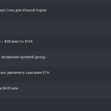
Джун Сока для Южной Кореи
ь — $38 вместо $106
— возможен нулевой доход
зко увеличить сжигание ETH
а $470 млн