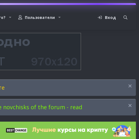
Вход
го?
Пользователи
те
novchisks of the forum - read