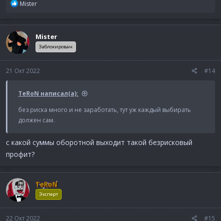
Р
Mister
е
а
к
Mister
ц
и
Заблокирован
и
:
21 Окт 2022
#14
TeRoN написал(а):
без риска много и не заработать, тут уж каждый выбирать
должен сам.
с какой суммы оборотной выходит такой безрисковый
профит?
TeRoN
Эксперт
22 Окт 2022
#15