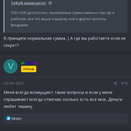
TeRoN написал(а):
500-1000 достаточно, приемлемая сумма именно там где я
работаю, все что выше я вывожу или в другие проекты
вкидываю
В принципе нормальная сумма, ) А где вы работаете если не
секрет?
vlady766
V
Легенда
24 Окт 2022
#18
Меня всегда возмущают такие вопросы и если у меня
спрашивают всегда отвечаю сколько есть все мои, Деньги
любят тишину.
Р
Mister
е
а