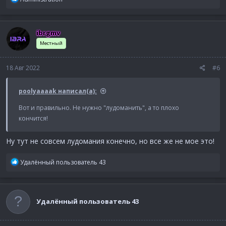
е
а
к
ibrgmv
ц
и
Местный
и
:
18 Авг 2022
#6
poolyaaaak написал(а):
Вот и правильно. Не нужно "лудоманить", а то плохо
кончится!
Ну тут не совсем лудомания конечно, но все же не мое это!
Р
Удалённый пользователь 43
е
а
к
ц
Удалённый пользователь 43
и
и
: