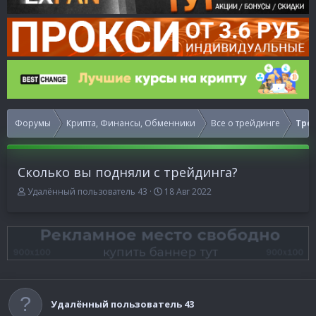
Форумы
Крипта, Финансы, Обменники
Все о трейдинге
Тре
Сколько вы подняли с трейдинга?
А
Д
Удалённый пользователь 43
18 Авг 2022
в
а
т
т
о
а
р
н
т
а
е
ч
м
а
ы
л
Удалённый пользователь 43
а