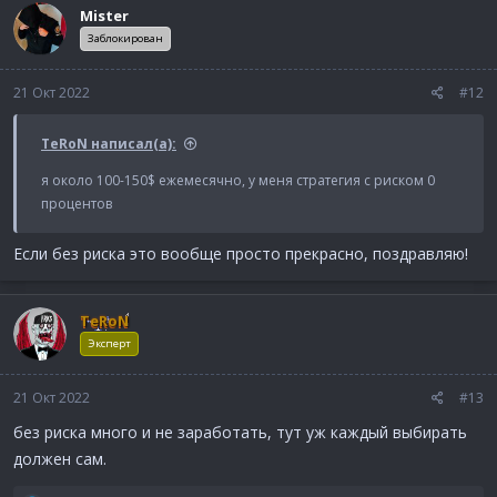
к
Mister
ц
и
Заблокирован
и
:
21 Окт 2022
#12
TeRoN написал(а):
я около 100-150$ ежемесячно, у меня стратегия с риском 0
процентов
Если без риска это вообще просто прекрасно, поздравляю!
TeRoN
Эксперт
21 Окт 2022
#13
без риска много и не заработать, тут уж каждый выбирать
должен сам.