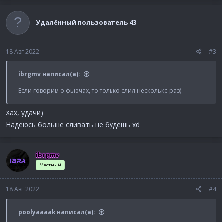
а
к
ц
Удалённый пользователь 43
и
и
:
18 Авг 2022
#3
ibrgmv написал(а):
Если говорим о фьючах, то только слил несколько раз)
Хах, удачи)
Надеюсь больше сливать не будешь xd
ibrgmv
Местный
18 Авг 2022
#4
poolyaaaak написал(а):