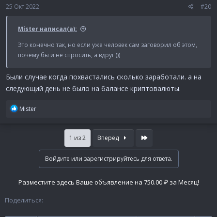
:
25 Окт 2022
#20
Mister написал(а):
Это конечно так, но если уже человек сам заговорил об этом,
почему бы и не спросить, а вдруг )))
Были случае когда похвастались сколько заработали. а на
следующий день не было на балансе криптовалюты.
Р
Mister
е
а
к
Last
1 из 2
Вперёд
ц
и
Войдите или зарегистрируйтесь для ответа.
и
:
Разместите здесь Ваше объявление на 750.00 ₽ за Месяц!
Поделиться: