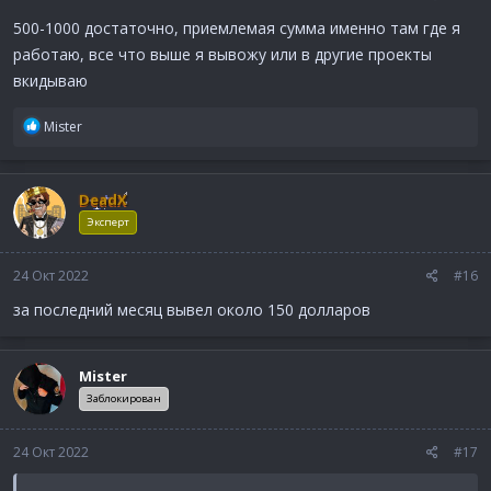
500-1000 достаточно, приемлемая сумма именно там где я
работаю, все что выше я вывожу или в другие проекты
вкидываю
Р
Mister
е
а
к
DeadX
ц
и
Эксперт
и
:
24 Окт 2022
#16
за последний месяц вывел около 150 долларов
Mister
Заблокирован
24 Окт 2022
#17