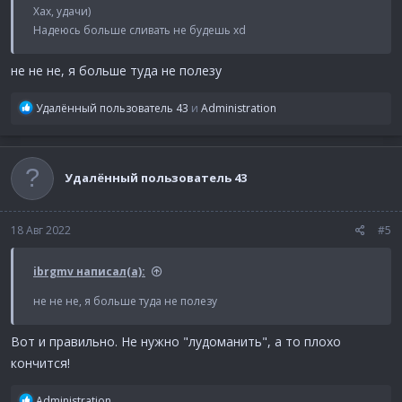
Хах, удачи)
Надеюсь больше сливать не будешь xd
не не не, я больше туда не полезу
Р
Удалённый пользователь 43
и
Administration
е
а
к
ц
Удалённый пользователь 43
и
и
:
18 Авг 2022
#5
ibrgmv написал(а):
не не не, я больше туда не полезу
Вот и правильно. Не нужно "лудоманить", а то плохо
кончится!
Р
Administration