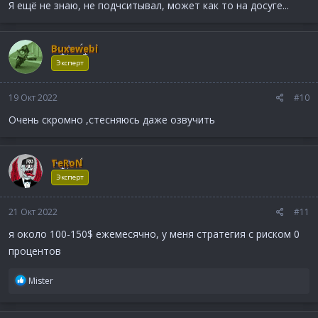
Я ещё не знаю, не подчситывал, может как то на досуге...
Buxewebi
Эксперт
19 Окт 2022
#10
Очень скромно ,стесняюсь даже озвучить
TeRoN
Эксперт
21 Окт 2022
#11
я около 100-150$ ежемесячно, у меня стратегия с риском 0
процентов
Р
Mister
е
а