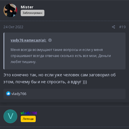
к
Mister
ц
и
Заблокирован
и
:
24 Окт 2022
#19
vady76 написал(а):
Меня всегда возмущают такие вопросы и если у меня
спрашивают всегда отвечаю сколько есть все мои, Деньги
любят тишину.
Это конечно так, но если уже человек сам заговорил об
этом, почему бы и не спросить, а вдруг )))
Р
vlady766
е
а
к
vlady766
V
ц
и
Легенда
и