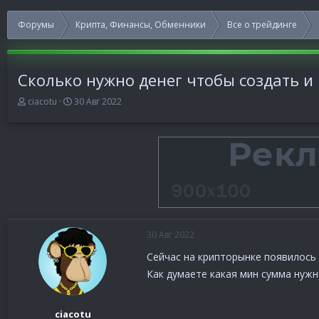
Форумы
Крипта, Финансы, Обменники
Все о трейдинге
Сколько нужно денег чтобы создать и 
А
Д
ciacotu
30 Авг 2022
в
а
т
т
о
а
р
н
т
а
е
ч
м
а
ы
л
а
30 Авг 2022
Сейчас на крипторынке появилось
Как думаете какая мин сумма нужно
ciacotu