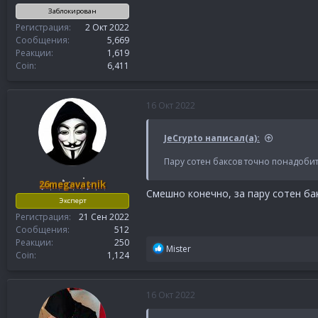
Заблокирован
Регистрация
2 Окт 2022
Сообщения
5,669
Реакции
1,619
Coin
6,411
16 Окт 2022
JeCrypto написал(а):
Пару сотен баксов точно понадоби
26megavatnik
Смешно конечно, за пару сотен бак
Эксперт
Регистрация
21 Сен 2022
Сообщения
512
Реакции
250
Р
Mister
Coin
1,124
е
а
к
16 Окт 2022
ц
и