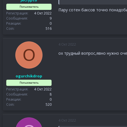
JeCrypto
Пользователь
Пару сотен баксов точно понадоб
Регистрация
4 Окт 2022
Сообщения
9
Реакции
0
Coin
516
4 Окт 2022
O
ох трудный вопрос,явно нужно оче
ogurchikdrop
Пользователь
Регистрация
4 Окт 2022
Сообщения
8
Реакции
0
Coin
520
4 Окт 2022