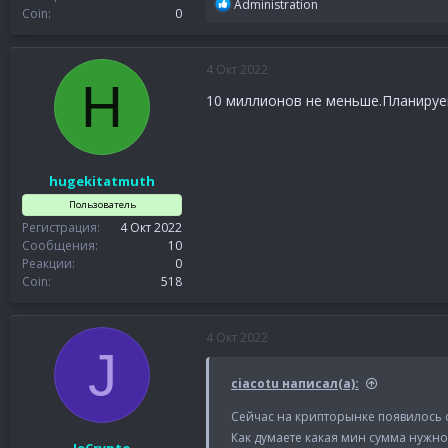
Р
Administration
Coin
0
е
а
к
4 Окт 2022
ц
H
и
10 миллионов не меньше.Планируеш
и
:
hugekitatmuth
Пользователь
Регистрация
4 Окт 2022
Сообщения
10
Реакции
0
Coin
518
4 Окт 2022
J
ciacotu написал(а):
Сейчас на крипторынке появилось 
Как думаете какая мин сумма нужно 