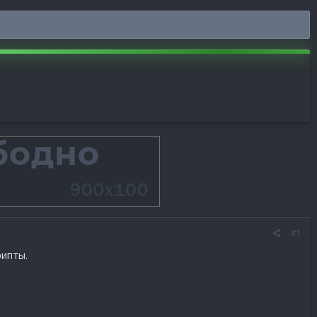
#1
рипты.