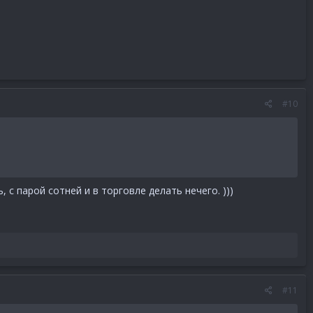
#10
с парой сотней и в торговле делать нечего. )))
#11