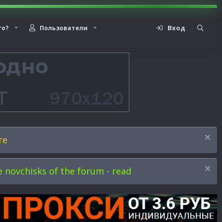
Вход
го?
Пользователи
те
novchisks of the forum - read