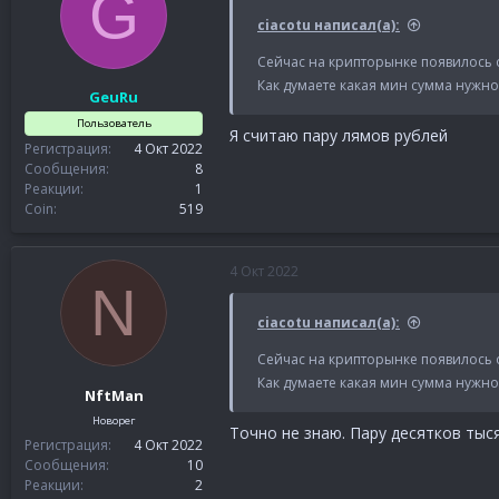
G
ciacotu написал(а):
Сейчас на крипторынке появилось 
Как думаете какая мин сумма нужно 
GeuRu
Пользователь
Я считаю пару лямов рублей
Регистрация
4 Окт 2022
Сообщения
8
Реакции
1
Coin
519
4 Окт 2022
N
ciacotu написал(а):
Сейчас на крипторынке появилось 
Как думаете какая мин сумма нужно 
NftMan
Новорег
Точно не знаю. Пару десятков тыс
Регистрация
4 Окт 2022
Сообщения
10
Реакции
2