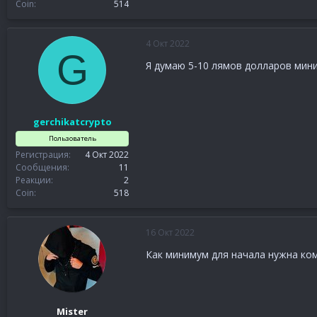
Coin
514
4 Окт 2022
G
Я думаю 5-10 лямов долларов мин
gerchikatcrypto
Пользователь
Регистрация
4 Окт 2022
Сообщения
11
Реакции
2
Coin
518
16 Окт 2022
Как минимум для начала нужна кома
Mister