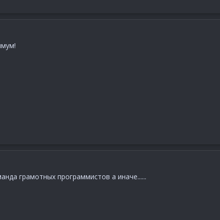
имум!
нда грамотных программистов а иначе......