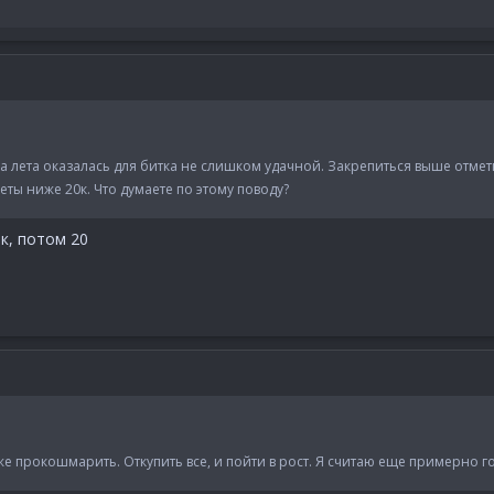
 лета оказалась для битка не слишком удачной. Закрепиться выше отметк
ты ниже 20к. Что думаете по этому поводу?
к, потом 20
е прокошмарить. Откупить все, и пойти в рост. Я считаю еще примерно го