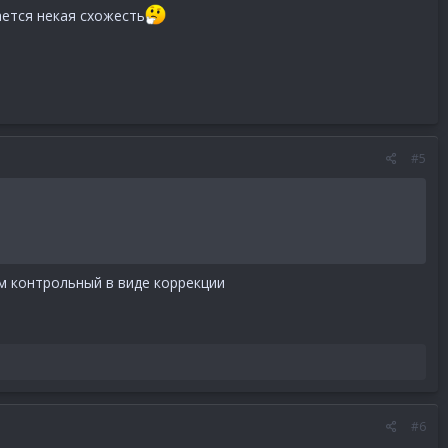
ается некая схожесть
#5
м контрольный в виде коррекции
#6