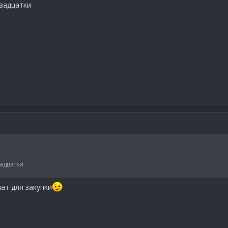
двадцатки
адцатки
ат для закупки