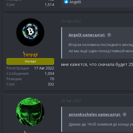
Р
AngelX
Coin
1,514
е
а
к
25 Авг 2022
ц
и
и
AngelX написал(а):
:
Вторая половина последнего месяца
ли мы ещё один поход главной моне
Tanya6
Эксперт
мне кажется, что сначала будет 25
Регистрация
17 Авг 2022
Сообщения
1,034
Реакции
70
Coin
332
25 Авг 2022
antonkoshelev написал(а):
Думаю да. Чтоб хомяков до конца уж