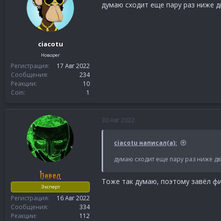
и
думаю сходит еще пару раз ниже 
и
:
ciacotu
Новорег
Регистрация
17 Авг 2022
Сообщения
234
Реакции
10
Coin
1
30 Авг 2022
ciacotu написал(а):
думаю сходит еще пару раз ниже дв
Павел
Тоже так думаю, поэтому завёл фи
Эксперт
Регистрация
16 Авг 2022
Сообщения
334
Реакции
112