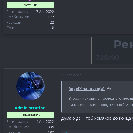
Местный
Регистрация
17 Авг 2022
Сообщения
172
Реакции
22
Coin
8
25 Авг 2022
AngelX написал(а):
Вторая половина последнего месяца
ли мы ещё один поход главной моне
Administration
Пользователь
Думаю да. Чтоб хомяков до конца 
Регистрация
14 Авг 2022
Сообщения
339
Реакции
192