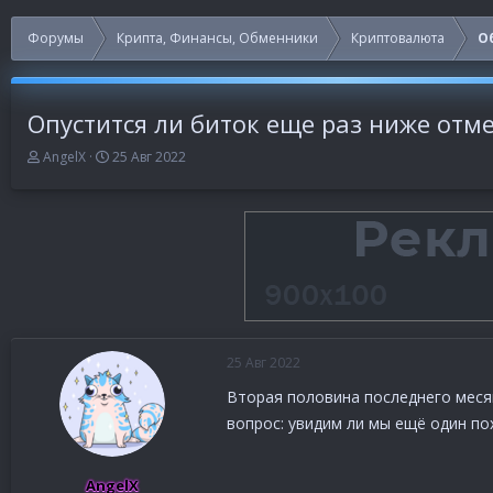
Форумы
Крипта, Финансы, Обменники
Криптовалюта
О
Опустится ли биток еще раз ниже отме
А
Д
AngelX
25 Авг 2022
в
а
т
т
о
а
р
н
т
а
е
ч
м
а
ы
л
а
25 Авг 2022
Вторая половина последнего месяц
вопрос: увидим ли мы ещё один по
AngelX