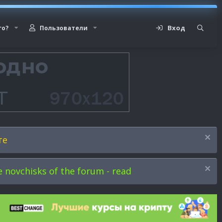
Вход
го?
Пользователи
те
novchisks of the forum - read