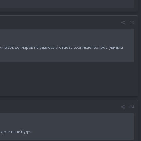
#3
и в 25к долларов не удалось и отсюда возникает вопрос: увидим
#4
д роста не будет.