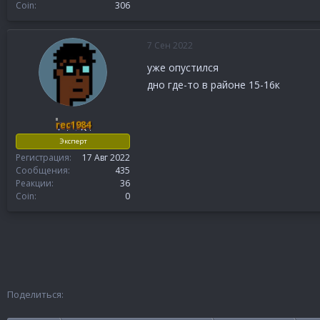
Coin
306
7 Сен 2022
уже опустился
дно где-то в районе 15-16к
rec1984
Эксперт
Регистрация
17 Авг 2022
Сообщения
435
Реакции
36
Coin
0
Поделиться: