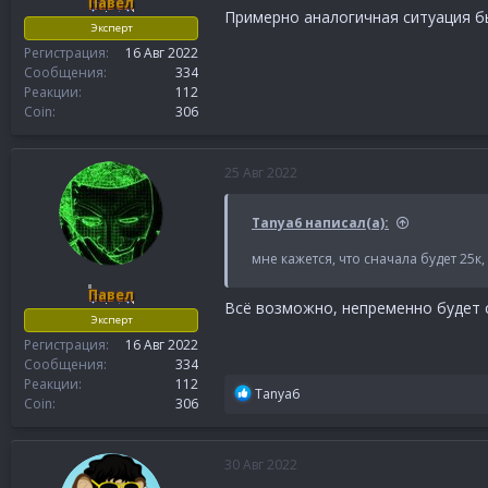
Павел
Примерно аналогичная ситуация бы
Эксперт
Регистрация
16 Авг 2022
Сообщения
334
Реакции
112
Coin
306
25 Авг 2022
Tanya6 написал(а):
мне кажется, что сначала будет 25к,
Павел
Всё возможно, непременно будет с
Эксперт
Регистрация
16 Авг 2022
Сообщения
334
Реакции
112
Р
Tanya6
Coin
306
е
а
к
30 Авг 2022
ц