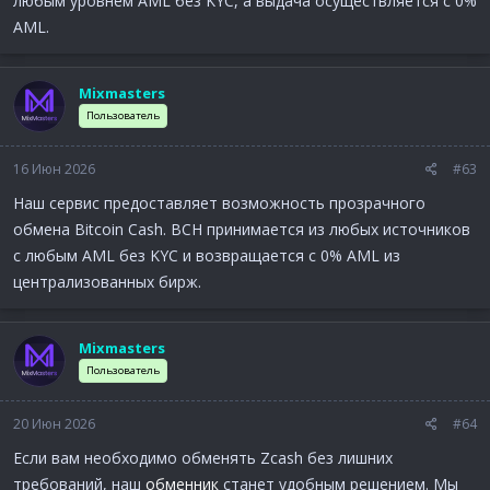
любым уровнем AML без KYC, а выдача осуществляется с 0%
AML.
Mixmasters
Пользователь
16 Июн 2026
#63
Наш сервис предоставляет возможность прозрачного
обмена Bitcoin Cash. BCH принимается из любых источников
с любым AML без KYC и возвращается с 0% AML из
централизованных бирж.
Mixmasters
Пользователь
20 Июн 2026
#64
Если вам необходимо обменять Zcash без лишних
требований, наш
обменник
станет удобным решением. Мы