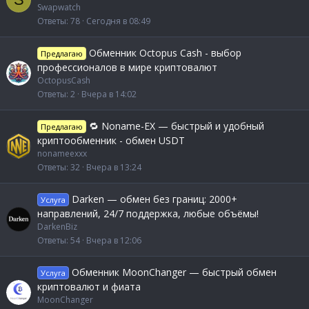
Swapwatch
Ответы
78
Сегодня в 08:49
Обменник Octopus Cash - выбор
Предлагаю
профессионалов в мире криптовалют
OctopusCash
Ответы
2
Вчера в 14:02
🔁 Noname-EX — быстрый и удобный
Предлагаю
криптообменник - обмен USDT
nonameexxx
Ответы
32
Вчера в 13:24
Darken — обмен без границ: 2000+
Услуга
направлений, 24/7 поддержка, любые объёмы!
DarkenBiz
Ответы
54
Вчера в 12:06
Обменник MoonChanger — быстрый обмен
Услуга
криптовалют и фиата
MoonChanger