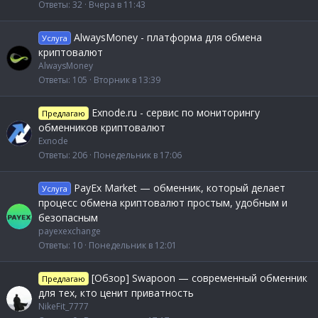
Ответы
32
Вчера в 11:43
AlwaysMoney - платформа для обмена
Услуга
криптовалют
AlwaysMoney
Ответы
105
Вторник в 13:39
Exnode.ru - сервис по мониторингу
Предлагаю
обменников криптовалют
Exnode
Ответы
206
Понедельник в 17:06
PayEx Market — обменник, который делает
Услуга
процесс обмена криптовалют простым, удобным и
безопасным
payexexchange
Ответы
10
Понедельник в 12:01
[Обзор] Swapoon — современный обменник
Предлагаю
для тех, кто ценит приватность
NikeFit_7777