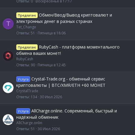
Ответы
0
Воскресенье в 17:17
Обмен/Ввод/Вывод криптовалют и
Предлагаю
электронных денег в разных странах
T
Tet_Change
Ответы
51
Пятница в 18:06
RubyCash - платформа моментального
Предлагаю
обмена ваших монет!
RubyCash
Ответы
90
Пятница в 12:45
Crystal-Trade.org - обменный сервис
Услуга
криптовалюты | BTC/XMR/ETH +60 МОНЕТ
CrystalTrade
Ответы
134
30 Июл 2026
AllCharge.online. Современный, быстрый и
Услуга
надёжный обменник
AllCharge.onlin
Ответы
51
30 Июл 2026