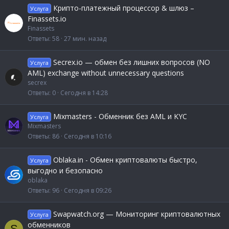
Крипто-платежный процессор & шлюз –
Услуга
Finassets.io
Finassets
Ответы
58
27 мин. назад
Secrex.io — обмен без лишних вопросов (NO
Услуга
AML) exchange without unnecessary questions
secrex
Ответы
0
Сегодня в 14:28
Mixmasters - Обменник без AML и KYC
Услуга
Mixmasters
Ответы
86
Сегодня в 10:16
Oblaka.in - Обмен криптовалюты быстро,
Услуга
выгодно и безопасно
oblaka
Ответы
96
Сегодня в 09:26
Swapwatch.org — Мониторинг криптовалютных
Услуга
обменников
S