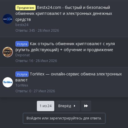
Bestx24.com - быстрый и безопасный
Предлагаю
обменник криптовалют и электронных денежных
средств
bestx24
Ответы
345
28 Июл 2026
Как открыть обменник криптовалют с нуля
Услуга
(купить действующий) + обучение и продвижение
Deponat
Ответы
16
28 Июл 2026
TorWex — онлайн-сервис обмена электронных
Услуга
валют
TorWex
Ответы
0
27 Июл 2026
Last
1 из 24
Вперёд
Войдите или зарегистрируйтесь для ответа.