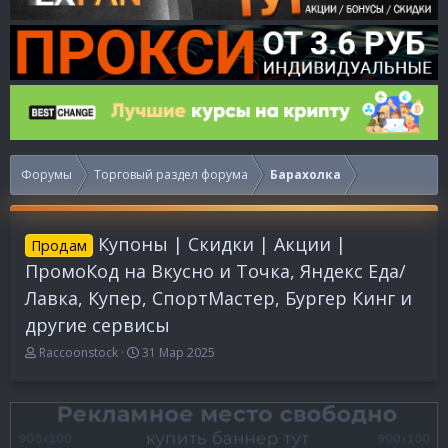
Форумы
Торговый раздел форума
Барахолка
Купоны | Скидки | Акции |
Продам
ПромоКод на Вкусно и Точка, Яндекс Еда/
Лавка, Купер, СпортМастер, Бургер Кинг и
другие сервисы
А
Д
Raccoonstock
31 Мар 2025
в
а
т
т
о
а
р
н
т
а