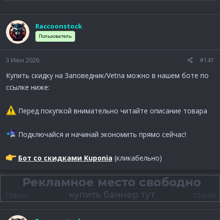
е
ч
м
а
ы
л
Raccoonstock
а
Пользователь
3 Июн 2026
#141
Купить скидку на Заповедник/Vetna можно в нашем боте по
ссылке ниже:
Перед покупкой внимательно читайте описание товара
Подключайся и начинай экономить прямо сейчас!
Бот со скидками Kuponia
(кликабельно)