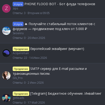
PHONE FLOOD BOT - Бот флуда телефонов
Услуга
Z
zips
Ответы
3
Вторник в 09:05
🔥 Получайте стабильный поток клиентов с
Услуга
форумов — продвижение под ключ от 5.000 ₽
Seoenru
Ответы
0
20 Июл 2026
Европейский эквайринг (мерчант)
Предлагаю
Acquireman
Ответы
22
14 Июн 2026
SMTP сервер для E-mail рассылки и
Предлагаю
транзакционных писем.
Gls_Pro
Ответы
0
2 Июн 2026
[Telegram] Бюджетное обучение. Инвайтинг
Предлагаю
getleads
Ответы
0
17 Май 2026