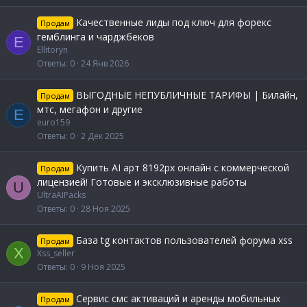
Качественные лиды под ключ для форекс
Продам
гемблинга и чарджбеков
E
Ellitoryn
Ответы
0
24 Янв 2026
ВЫГОДНЫЕ НЕПУБЛИЧНЫЕ ТАРИФЫ | Билайн,
Продам
мтс, мегафон и другие
E
euro159
Ответы
0
2 Дек 2025
Купить AI арт 8192px онлайн с коммерческой
Продам
лицензией! Готовые и эксклюзивные работы
U
UltraAIPacks
Ответы
0
28 Ноя 2025
База tg контактов пользователей форума xss
Продам
X
Xss_seller
Ответы
0
9 Ноя 2025
Сервис смс активаций и аренды мобильных
Продам