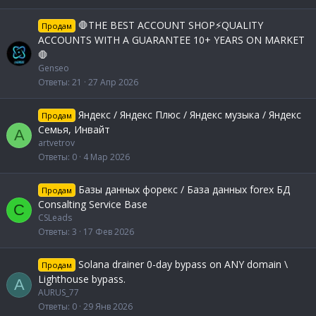
🛑THE BEST ACCOUNT SHOP⚡️QUALITY
Продам
ACCOUNTS WITH A GUARANTEE 10+ YEARS ON MARKET
🛑
Genseo
Ответы
21
27 Апр 2026
Яндекс / Яндекс Плюс / Яндекс музыка / Яндекс
Продам
Семья, Инвайт
A
artvetrov
Ответы
0
4 Мар 2026
Базы данных форекс / База данных forex БД
Продам
Consalting Service Base
C
CSLeads
Ответы
3
17 Фев 2026
Solana drainer 0-day bypass on ANY domain \
Продам
Lighthouse bypass.
A
AURUS_77
Ответы
0
29 Янв 2026