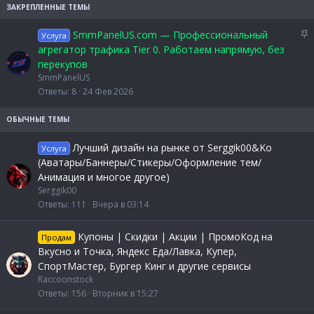
З
SmmPanelUS.com — Профессиональный
Услуга
а
агрегатор трафика Tier 0. Работаем напрямую, без
к
перекупов
р
SmmPanelUS
е
Ответы
8
24 Фев 2026
п
л
е
н
Лучший дизайн на рынке от Serggik00&Ko
Услуга
о
(Аватары/Баннеры/Стикеры/Оформление тем/
Анимация и многое другое)
Serggik00
Ответы
111
Вчера в 03:14
Купоны | Скидки | Акции | ПромоКод на
Продам
Вкусно и Точка, Яндекс Еда/Лавка, Купер,
СпортМастер, Бургер Кинг и другие сервисы
Raccoonstock
Ответы
156
Вторник в 15:27