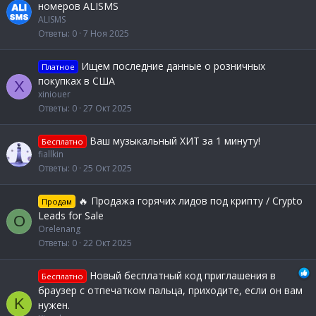
номеров ALISMS
ALISMS
Ответы
0
7 Ноя 2025
Ищем последние данные о розничных
Платное
покупках в США
X
xiniouer
Ответы
0
27 Окт 2025
Ваш музыкальный ХИТ за 1 минуту!
Бесплатно
fiallkin
Ответы
0
25 Окт 2025
🔥 Продажа горячих лидов под крипту / Crypto
Продам
Leads for Sale
O
Orelenang
Ответы
0
22 Окт 2025
Новый бесплатный код приглашения в
Бесплатно
браузер с отпечатком пальца, приходите, если он вам
K
нужен.