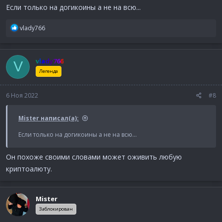
Если только на догикоины а не на всю...
Р
vlady766
е
а
к
vlady766
V
ц
и
Легенда
и
:
6 Ноя 2022
#8
Mister написал(а):
Если только на догикоины а не на всю...
Он похоже своими словами может оживить любую
криптоалюту.
Mister
Заблокирован