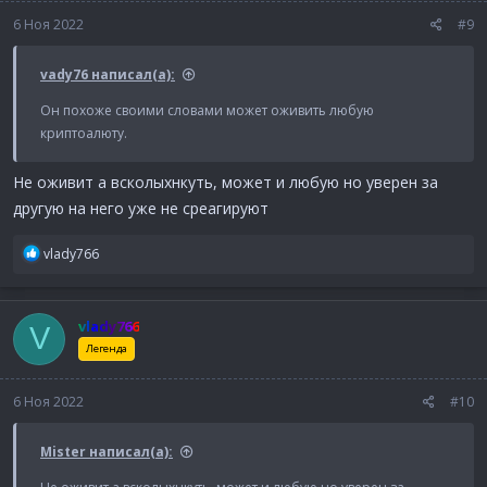
6 Ноя 2022
#9
vady76 написал(а):
Он похоже своими словами может оживить любую
криптоалюту.
Не оживит а всколыхнкуть, может и любую но уверен за
другую на него уже не среагируют
Р
vlady766
е
а
к
vlady766
V
ц
и
Легенда
и
:
6 Ноя 2022
#10
Mister написал(а):