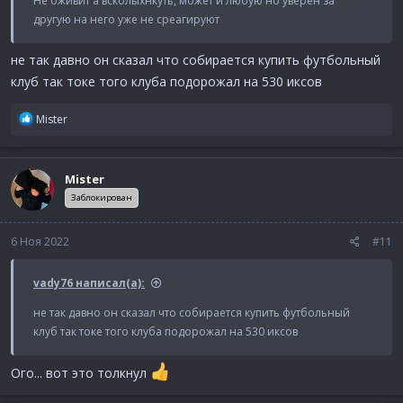
Не оживит а всколыхнкуть, может и любую но уверен за
другую на него уже не среагируют
не так давно он сказал что собирается купить футбольный
клуб так токе того клуба подорожал на 530 иксов
Р
Mister
е
а
к
Mister
ц
и
Заблокирован
и
:
6 Ноя 2022
#11
vady76 написал(а):
не так давно он сказал что собирается купить футбольный
клуб так токе того клуба подорожал на 530 иксов
Ого... вот это толкнул