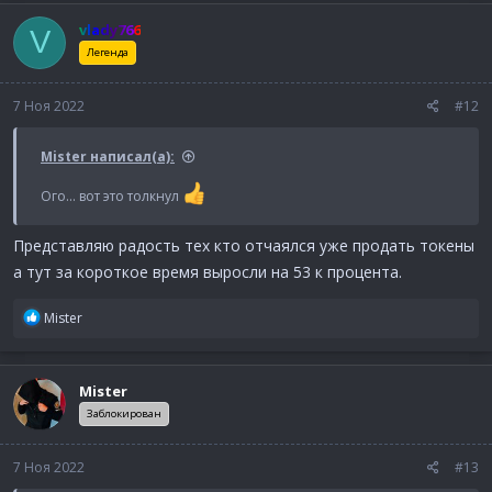
vlady766
V
Легенда
7 Ноя 2022
#12
Mister написал(а):
Ого... вот это толкнул
Представляю радость тех кто отчаялся уже продать токены
а тут за короткое время выросли на 53 к процента.
Р
Mister
е
а
к
Mister
ц
и
Заблокирован
и
:
7 Ноя 2022
#13