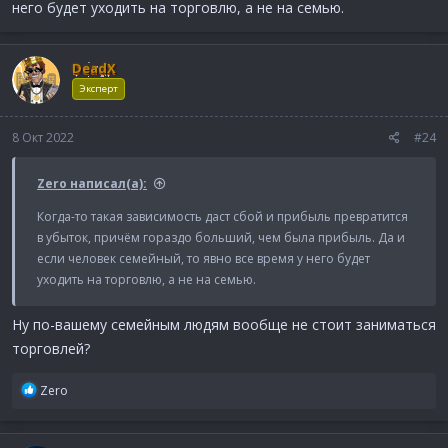
него будет уходить на торговлю, а не на семью.
DeadX
Эксперт
8 Окт 2022
#24
Zero написал(а):
Когда-то такая зависимость даст сбой и прибыль превратится
в убыток, причём гораздо больший, чем была прибыль. Да и
если человек семейный, то явно все время у него будет
уходить на торговлю, а не на семью.
Ну по-вашему семейным людям вообще не стоит заниматься
торговлей?
Р
Zero
е
а
к