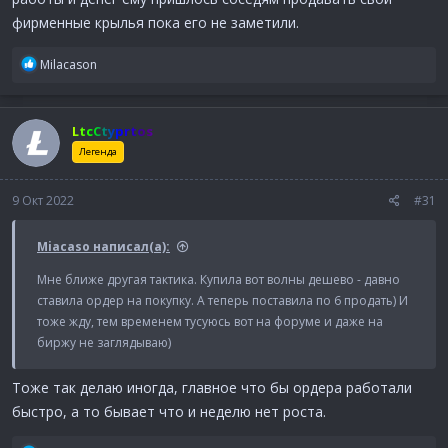
фирменные крылья пока его не заметили.
Р
Milacason
е
а
к
LtcCtyprtos
ц
и
Легенда
и
:
9 Окт 2022
#31
Miacaso написал(а):
Мне ближе другая тактика. Купила вот волны дешево - давно
ставила ордер на покупку. А теперь поставила по 6 продать) И
тоже жду, тем временем тусуюсь вот на форуме и даже на
биржу не заглядываю)
Тоже так делаю иногда, главное что бы ордера работали
быстро, а то бывает что и неделю нет роста.