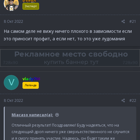
а
Эксперт
8 Окт 2022
#21
На самом деле не вижу ничего плохого в зависимости если
это приносит профит, а если нет, то это уже лудомания
vlady766
V
Легенда
8 Окт 2022
#22
Miacaso написал(а):
Отличный результат! Поздравляю! Буду надеяться, что на
следующий дроп ничего уже сверхъестественного не случится
и я смогу принять участие. Надеюсь, он будет таким же