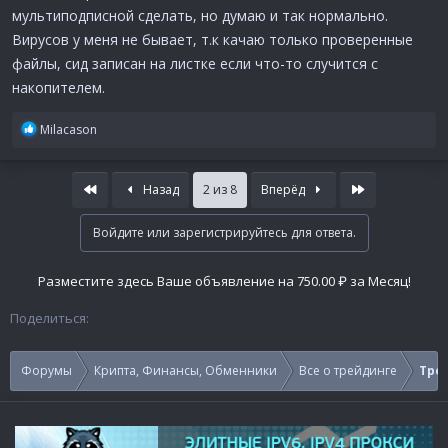
мультиподписной сделать, но думаю и так нормально.
Вирусов у меня не бывает, т.к качаю только проверенные
файлы, сид записан на листке если что-то случится с
накопителем.
Р
Milacason
е
а
к
First
Last
Назад
2 из 8
Вперёд
ц
и
Войдите или зарегистрируйтесь для ответа.
и
:
Разместите здесь Ваше объявление на 750.00 ₽ за Месяц!
Поделиться:
Форумы
Крипта, Финансы, Обменники
Все о трейдинге
Тре