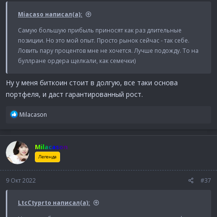
Miacaso написал(а):
Самую большую прибыль приносят как раз длительные
позиции. Но это мой опыт. Просто рынок сейчас - так себе.
Ловить пару процентов мне не хочется. Лучше подожду. То на
буллране ордера щелкали, как семечки)
Ну у меня биткоин стоит в долгую, все таки основа
портфеля, и даст гарантированный рост.
Р
Milacason
е
а
к
Milacason
ц
и
Легенда
и
:
9 Окт 2022
#37
LtcCtyprto написал(а):