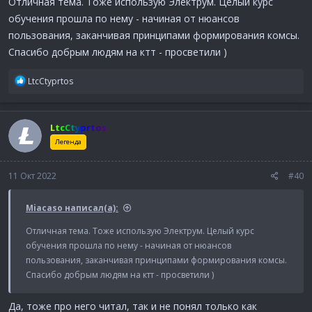
Отличная тема. Тоже использую Электрум. Целый курс
обучения прошла по нему - начиная от нюансов
пользования, заканчивая принципами формирования комсы.
Спасибо добрым людям на ктт - просветили )
Р
LtcCtyprtos
е
а
к
LtcCtyprtos
ц
и
Легенда
и
:
11 Окт 2022
#40
Miacaso написал(а):
Отличная тема. Тоже использую Электрум. Целый курс
обучения прошла по нему - начиная от нюансов
пользования, заканчивая принципами формирования комсы.
Спасибо добрым людям на ктт - просветили )
Да, тоже про него читал, так и не понял только как