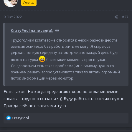
и
Легенда
и
:
9 Окт 2022
#27
CrazyPool написал(а):
Трудоголизм кстати тоже относится к некой разновидности
зависимости) ведь без работы жить не могут.Я стараюсь
держать тонкую середину в этом деле,а то каждый день будет
похож на сурка
были такие моменты просто ужас.
Со здоровьем есть такая проблема( мне самому нужно со
зрением решать вопрос,становится тяжело читать огромный
поток информации через монитор.
Есть такое. Но когда предлагают хорошо оплачиваемые
заказы - трудно отказаться)) Буду работать сколько нужно.
Правда сейчас с заказами туго...
Р
CrazyPool
е
а