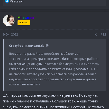
Р
Milacason
е
а
к
Milacason
ц
и
Легенда
и
:
9 Окт 2022
#32
CrazyPool написал(а):
Посмотрите развейтесь,порой это необходимо)
Так и есть,два примера 1) создатель бинанс который работал
в макдональдс он чуть не остался без квартиры но смог взять
себя в руки и продолжить развиваться или 2) создатель KFC?
на старости лет его уволили он остался без работы и денег
ему пришлось соседям продавать свои фирменные крылья
пока его не заметили.
ДА я вроде как руки не опускаю и не унываю. Потому как
помню - уныние и отчаяние - большой грех. А еще точно
знаю, как помогает выжить позитивный настрой. Не только