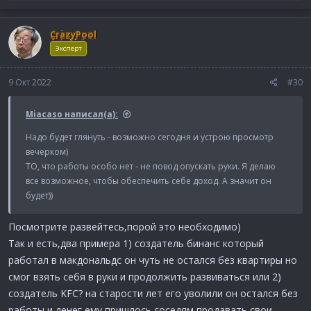
а
к
CrazyPool
ц
и
Эксперт
и
:
9 Окт 2022
#30
Miacaso написал(а):
Надо будет глянуть - возможно сегодня и устрою просмотр
вечерком)
ТО, что работы особо нет - не повод опускать руки. Я делаю
все возможное, чтобы обеспечить себе доход. А значит он
будет))
Посмотрите развейтесь,порой это необходимо)
Так и есть,два примера 1) создатель бинанс который
работал в макдональдс он чуть не остался без квартиры но
смог взять себя в руки и продолжить развиваться или 2)
создатель KFC? на старости лет его уволили он остался без
работы и денег ему пришлось соседям продавать свои