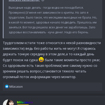
Выходные надо делать - тогда водка не понадобится.
Проверено) )У меня нет зависимости о крипты. Но зато я
трудоголик. Было такое, что месяцами выходных не брала. Но,
в какой-то момент, здоровье начало подводить. Пришлось им
заняться. Вот тогда решила: всех денег не заработаешь. Зато
здоровье восстанавливать - куча денег. Надо его беречь.
Трудоголизм кстати тоже относится к некой разновидности
зависимости) ведь без работы жить не могут.Я стараюсь
держать тонкую середину в этом деле,а то каждый день
будет похож на сурка
были такие моменты просто ужас.
Со здоровьем есть такая проблема( мне самому нужно со
зрением решать вопрос,становится тяжело читать
огромный поток информации через монитор.
Р
Milacason
е
а
к
Milacason
ц