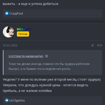
выжить - а еще и успеха добиться.
Р
CrazyPool
е
а
к
Milacason
ц
и
Легенда
и
:
9 Окт 2022
#33
LtcCtyprto написал(а):
Тоже так делаю иногда, главное что бы ордера работали
быстро, а то бывает что и неделю нет роста.
Неделю? У меня по волнам уже второй месяц стоят ордера)
Уверена, что дождусь нужной цены - хочется видеть
прибыль, а не жалкие копейки.
Р
LtcCtyprtos
е