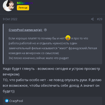
Milacason
ц
и
Легенда
и
:
9 Окт 2022
#29
CrazyPool написал(а):
Если хорошо платят то почему бы и нет?
я про то что
работа работой но и отдыхать нужно) есть один
замечательный фильм называется "жмот" французский.Легкая
комедия на вечерочек со смыслом)
Эх( плохо конечно,сейчас мало что радует
Надо будет глянуть - возможно сегодня и устрою просмотр
вечерком)
ТО, что работы особо нет - не повод опускать руки. Я делаю
все возможное, чтобы обеспечить себе доход. А значит он
будет))
Р
CrazyPool
е