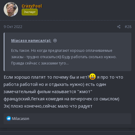
к
CrazyPool
ц
и
Эксперт
и
:
9 Окт 2022
#28
Miacaso написал(а):
Есть такое. Но когда предлагают хорошо оплачиваемые
заказы - трудно отказаться)) Буду работать сколько нужно.
Правда сейчас с заказами туго...
Если хорошо платят то почему бы и нет?
я про то что
работа работой но и отдыхать нужно) есть один
замечательный фильм называется "жмот"
французский.Легкая комедия на вечерочек со смыслом)
Эх( плохо конечно,сейчас мало что радует
Р
Milacason
е
а
к