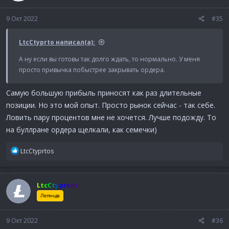
и
:
9 Окт 2022
#35
LtcCtyprto написал(а):
А ну если вы готовы так долго ждать, то нормально. У меня
просто привычка побыстрее закрывать ордера.
Самую большую прибыль приносят как раз длительные
позиции. Но это мой опыт. Просто рынок сейчас - так себе.
Ловить пару процентов мне не хочется. Лучше подожду. То
на буллране ордера щелкали, как семечки)
Р
LtcCtyprtos
е
а
к
LtcCtyprtos
ц
и
Легенда
и
:
9 Окт 2022
#36