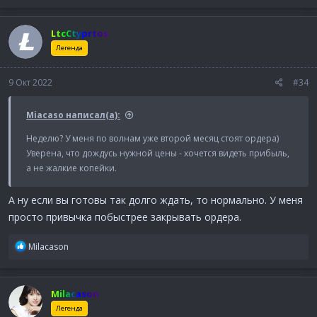
а
к
LtcCtyprtos
ц
и
Легенда
и
:
9 Окт 2022
#34
Miacaso написал(а):
Неделю? У меня по волнам уже второй месяц стоят ордера)
Уверена, что дождусь нужной цены - хочется видеть прибыль,
а не жалкие копейки.
А ну если вы готовы так долго ждать, то нормально. У меня
просто привычка побыстрее закрывать ордера.
Р
Milacason
е
а
к
Milacason
ц
и
Легенда