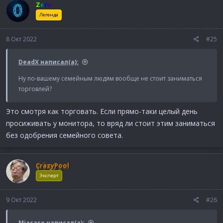
Zero
ц
и
Легенда
и
:
8 Окт 2022
#25
DeadX написал(а):
Ну по-вашему семейным людям вообще не стоит заниматься
торговлей?
Это смотря как торговать. Если прямо-таки целый день
просиживать у монитора, то вряд ли стоит этим заниматься
без одобрения семейного совета.
CrazyPool
Эксперт
9 Окт 2022
#26
Miacaso написал(а):