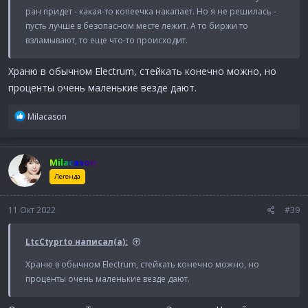
ран придет - какая-то копеечка накапает. Но я не решилась -
пусть лучше в безопасном месте лежит. А то биржи то
взламывают, то еще что-то происходит.
Храню в обычном Electrum, стейкать конечно можно, но
проценты очень маленькие везде дают.
Р
Milacason
е
а
к
Milacason
ц
и
Легенда
и
:
11 Окт 2022
#39
LtcCtyprto написал(а):
Храню в обычном Electrum, стейкать конечно можно, но
проценты очень маленькие везде дают.