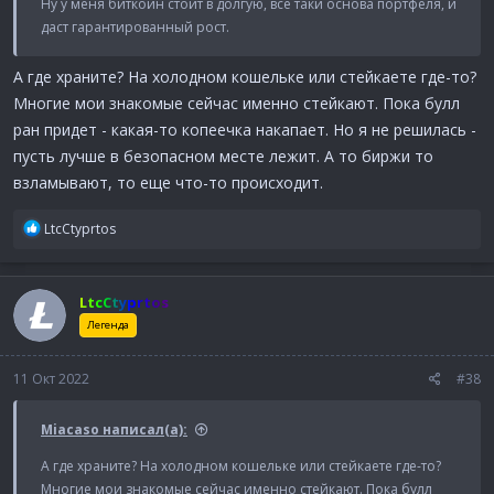
Ну у меня биткоин стоит в долгую, все таки основа портфеля, и
даст гарантированный рост.
А где храните? На холодном кошельке или стейкаете где-то?
Многие мои знакомые сейчас именно стейкают. Пока булл
ран придет - какая-то копеечка накапает. Но я не решилась -
пусть лучше в безопасном месте лежит. А то биржи то
взламывают, то еще что-то происходит.
Р
LtcCtyprtos
е
а
к
LtcCtyprtos
ц
и
Легенда
и
:
11 Окт 2022
#38
Miacaso написал(а):
А где храните? На холодном кошельке или стейкаете где-то?
Многие мои знакомые сейчас именно стейкают. Пока булл