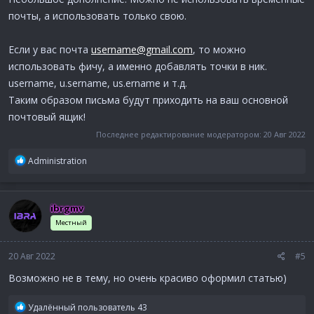
почты, а использовать только свою.
Если у вас почта
username@gmail.com
, то можно
использовать фичу, а именно добавлять точки в ник.
username, u.sername, us.ername и т.д.
Таким образом письма будут приходить на ваш основной
почтовый ящик!
Последнее редактирование модератором:
20 Авг 2022
Р
Administration
е
а
к
ibrgmv
ц
и
Местный
и
:
20 Авг 2022
#5
Возможно не в тему, но очень красиво оформил статью)
Р
Удалённый пользователь 43