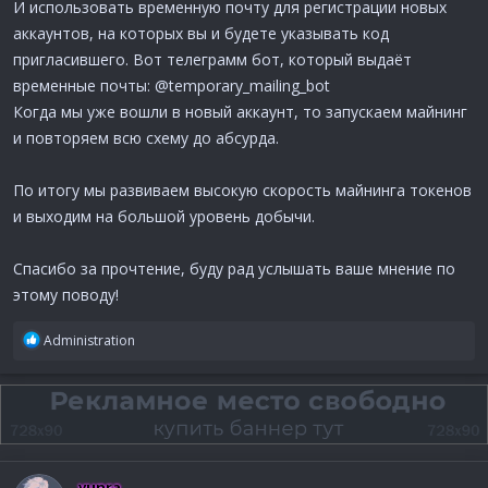
И использовать временную почту для регистрации новых
аккаунтов, на которых вы и будете указывать код
пригласившего. Вот телеграмм бот, который выдаёт
временные почты: @temporary_mailing_bot
Когда мы уже вошли в новый аккаунт, то запускаем майнинг
и повторяем всю схему до абсурда.
По итогу мы развиваем высокую скорость майнинга токенов
и выходим на большой уровень добычи.
Спасибо за прочтение, буду рад услышать ваше мнение по
этому поводу!
Р
Administration
е
а
к
ц
и
и
:
vunra