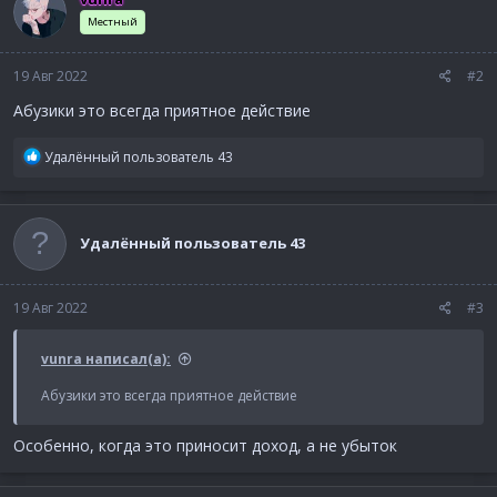
Местный
19 Авг 2022
#2
Абузики это всегда приятное действие
Р
Удалённый пользователь 43
е
а
к
ц
Удалённый пользователь 43
и
и
:
19 Авг 2022
#3
vunra написал(а):
Абузики это всегда приятное действие
Особенно, когда это приносит доход, а не убыток