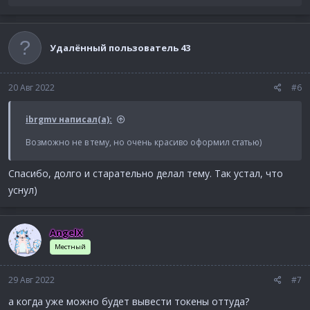
е
а
к
ц
Удалённый пользователь 43
и
и
:
20 Авг 2022
#6
ibrgmv написал(а):
Возможно не в тему, но очень красиво оформил статью)
Спасибо, долго и старательно делал тему. Так устал, что
уснул)
AngelX
Местный
29 Авг 2022
#7
а когда уже можно будет вывести токены оттуда?