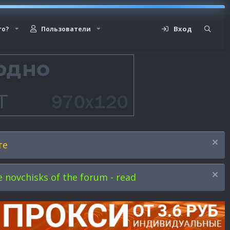
Вход
го?
Пользователи
те
novchisks of the forum - read