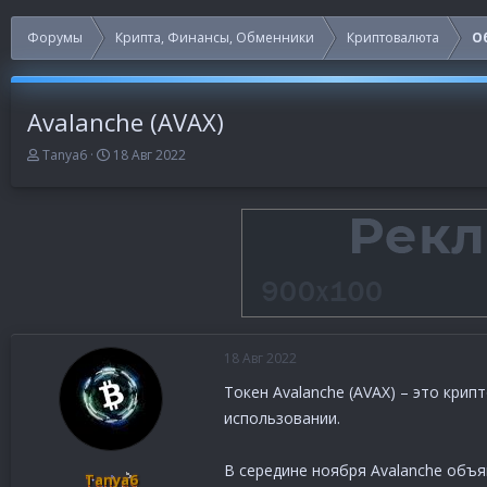
Форумы
Крипта, Финансы, Обменники
Криптовалюта
О
Avalanche (AVAX)
А
Д
Tanya6
18 Авг 2022
в
а
т
т
о
а
р
н
т
а
е
ч
м
а
ы
л
а
18 Авг 2022
Токен Avalanche (AVAX) – это кри
использовании.
В середине ноября Avalanche объя
Tanya6