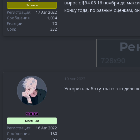
вырос с $94,03 16 ноября до макси
Эксперт
концу года, по разным оценкам, он
Регистрация
17 Авг 2022
Сообщения
1,034
Реакции
70
Coin
332
19 Авг 2022
Ускорить работу транз это дело х
vunra
Местный
Регистрация
16 Авг 2022
Сообщения
180
Реакции
65