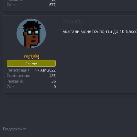
Coin
677
7 Сен 2022
укатали монетку почти до 10 бакс
rec1984
Эксперт
Регистрация
17 Авг 2022
Сообщения
435
Реакции
36
Coin
0
Поделиться: