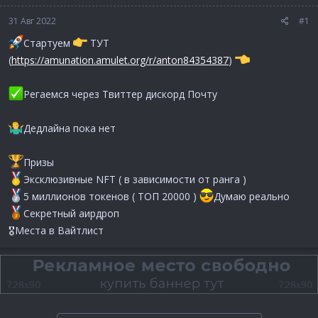
31 Авг 2022
#1
Стартуем
ТУТ
(
https://amunation.amulet.org/r/anton84354387
)
Регаемся через Твиттер дискорд Почту
Дедлайна пока нет
Призы
Эксклюзивные NFT ( в зависимости от ранга )
5 миллионов токенов ( ТОП 20000 )
Думаю реально
Секретный аирдроп
🎖Места в Вайтлист