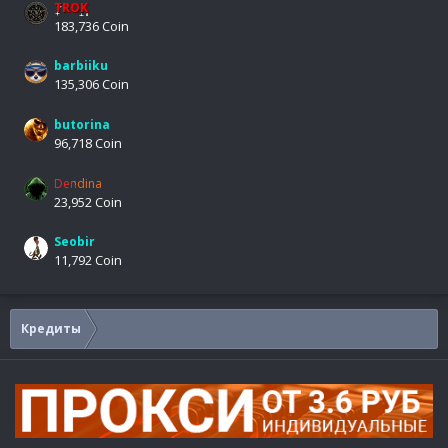
TROK
183,736 Coin
barbiiku
135,306 Coin
butorina
96,718 Coin
Dendina
23,952 Coin
Seobir
11,792 Coin
Кредиты