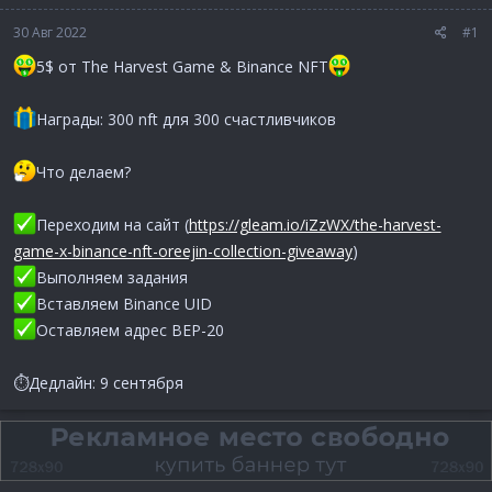
30 Авг 2022
#1
5$ от The Harvest Game & Binance NFT
Награды: 300 nft для 300 счастливчиков
Что делаем?
Переходим на сайт (
https://gleam.io/iZzWX/the-harvest-
game-x-binance-nft-oreejin-collection-giveaway
)
Выполняем задания
Вставляем Binance UID
Оставляем адрес BEP-20
⏱Дедлайн: 9 сентября