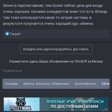
Монета перспективная, тем более сейчас цена для входа
очень хорошая. Касаемо конкурентов знаю что есть BiSwap,
там тоже используется какая-то хитрая система, в
результате получается очень хороший курс обмена.
Р
Tanya6
е
а
к
Войдите или зарегистрируйтесь для ответа.
ц
и
и
Разместите здесь Ваше объявление на 750.00 ₽ за Месяц!
:
Поделиться:
Форумы
Крипта, Финансы, Обменники
Криптовалюта
Обзор