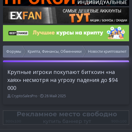
Форумы
Крипта, Финансы, Обменники
Новости криптовалют
Крупные игроки покупают биткоин «на
хаях» несмотря на угрозу падения до $94
000
А
Д
CryptoSalesPro
28 Май 2025
в
а
т
т
о
а
р
н
т
а
е
ч