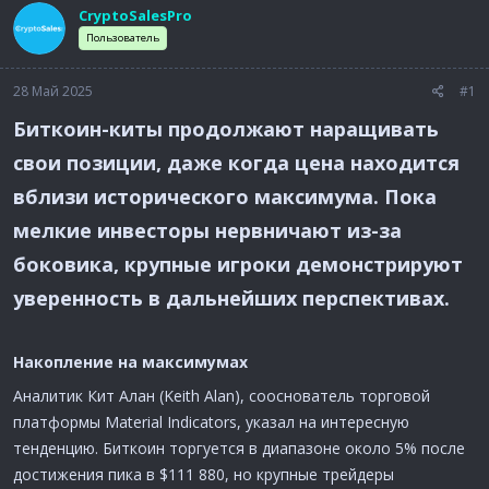
м
а
CryptoSalesPro
ы
л
Пользователь
а
28 Май 2025
#1
Биткоин-киты продолжают наращивать
свои позиции, даже когда цена находится
вблизи исторического максимума. Пока
мелкие инвесторы нервничают из-за
боковика, крупные игроки демонстрируют
уверенность в дальнейших перспективах.
Накопление на максимумах​
Аналитик Кит Алан (Keith Alan), сооснователь торговой
платформы Material Indicators, указал на интересную
тенденцию. Биткоин торгуется в диапазоне около 5% после
достижения пика в $111 880, но крупные трейдеры