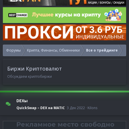
Форумы
Крипта, Финансы, Обменники
Все о трейдинге
Биржи Криптовалют
Обсуждаем криптобиржи
DEXы
QuickSwap – DEX на MATIC
3 Дек 2022
Kilons