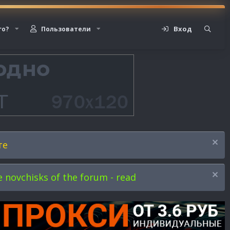
Вход
го?
Пользователи
те
novchisks of the forum - read