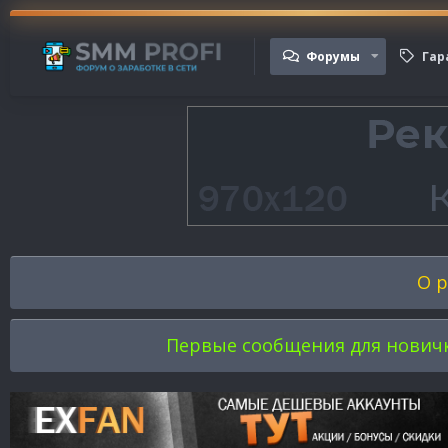
Форумы
Гар
О р
Первые сообщения для новичков 