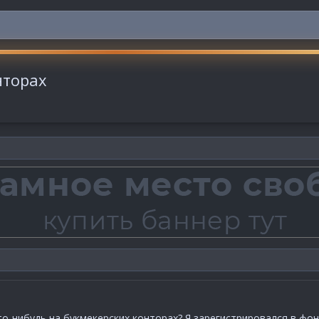
нторах
то-нибудь на букмекерских конторах? Я зарегистрировался в фон