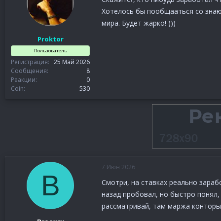
Хотелось бы пообщааться со знаю
мира. Будет жарко! )))
Proktor
Пользователь
Регистрация
25 Май 2026
Сообщения
8
Реакции
0
Coin
530
7 Июн 2026
B
Смотри, на ставках реально зараб
назад пробовал, но быстро понял,
рассматривай, там маржа конторы 