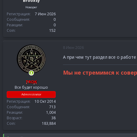
Brooxsy
Новорег
Регистрация
7 Июн 2026
Сообщения
0
Реакции
0
Coin
152
8 Июн 2026
А при чем тут раздел все о работ
Мы не стремимся к сове
TROK
Все будет хорошо
Administrator
Регистрация
10 Окт 2014
Сообщения
713
Реакции
1,004
Возраст
38
Coin
183,884