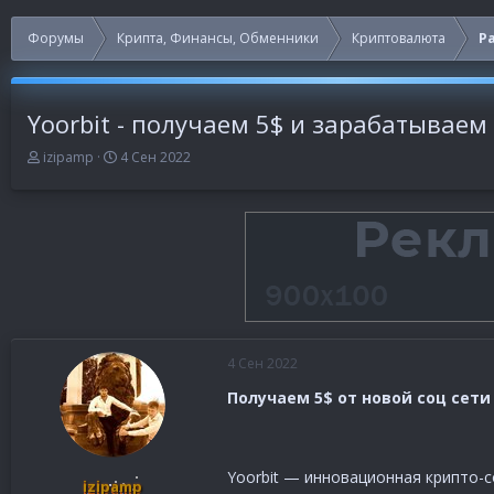
Форумы
Крипта, Финансы, Обменники
Криптовалюта
Ра
Yoorbit - получаем 5$ и зарабатывае
А
Д
izipamp
4 Сен 2022
в
а
т
т
о
а
р
н
т
а
е
ч
м
а
ы
л
а
4 Сен 2022
Получаем 5$ от новой соц сет
Yoorbit — инновационная крипто-с
izipamp