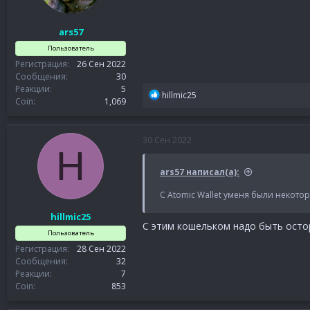
ars57
Пользователь
Регистрация
26 Сен 2022
Сообщения
30
Реакции
5
Р
hillmic25
Coin
1,069
е
а
к
30 Сен 2022
ц
H
и
и
ars57 написал(а):
:
C Atomic Wallet уменя были некото
hillmic25
С этим кошельком надо быть остор
Пользователь
Регистрация
28 Сен 2022
Сообщения
32
Реакции
7
Coin
853