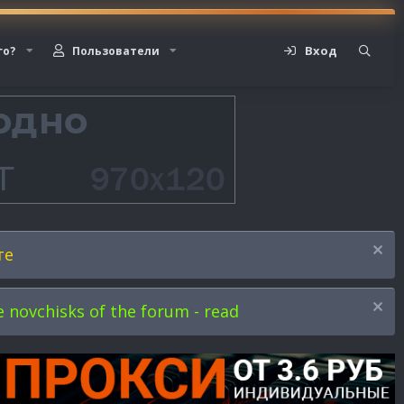
Вход
го?
Пользователи
те
novchisks of the forum - read