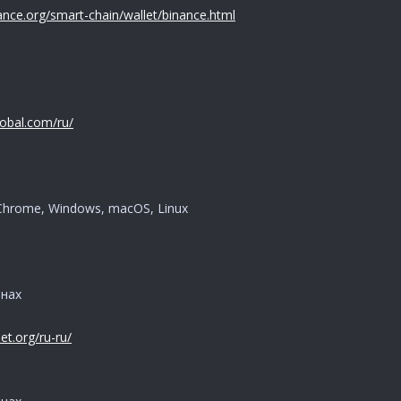
nance.org/smart-chain/wallet/binance.html
lobal.com/ru/
Chrome, Windows, macOS, Linux
йнах
et.org/ru-ru/