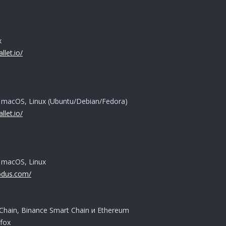
x
llet.io/
 macOS, Linux (Ubuntu/Debian/Fedora)
llet.io/
 macOS, Linux
odus.com/
hain, Binance Smart Chain и Ethereum
fox