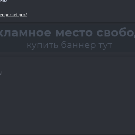
йнах
enpocket.pro/
ь!