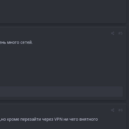
#5
нь много сетей.
#6
,но кроме перезайти через VPN ни чего внятного