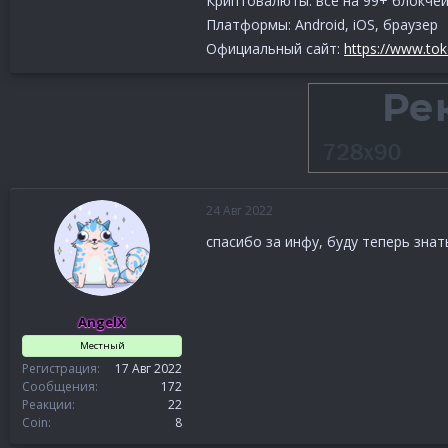
Криптовалюты: все на 99+ блокче
Платформы: Android, iOS, браузер
Официальный сайт:
https://www.tok
24 Авг 2022
спасибо за инфу, буду теперь знат
AngelX
Местный
Регистрация
17 Авг 2022
Сообщения
172
Реакции
22
Coin
8