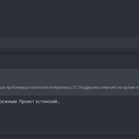
рые проблемы,в частности потерялись LTC.Поддержка отвечает,но кроме п
ожным. Проект эстонский...