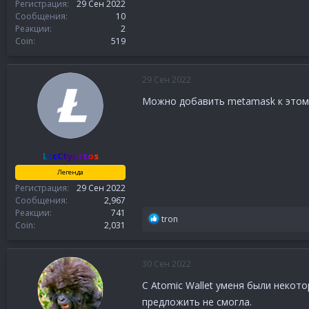
Регистрация
29 Сен 2022
Сообщения
10
Реакции
2
Coin
519
29 Сен 2022
Можно добавить metamask к этому
LtcCtyprtos
Легенда
Регистрация
29 Сен 2022
Сообщения
2,967
Реакции
741
Р
tron
Coin
2,031
е
а
к
30 Сен 2022
ц
и
C Atomic Wallet уменя были некот
и
предложить не смогла.
: