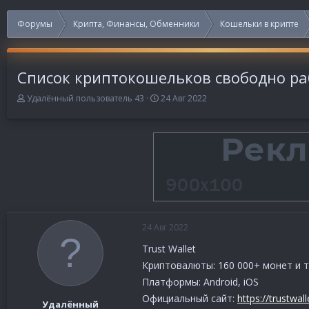
Форумы
Крипта, Финансы, Обменники
Кошельки в крипте
Список криптокошельков свободно ра
А
Д
Удалённый пользователь 43
24 Авг 2022
в
а
т
т
о
а
р
н
т
а
е
ч
м
а
ы
л
а
24 Авг 2022
Trust Wallet
Криптовалюты: 160 000+ монет и 
Платформы: Android, iOS
Официальный сайт:
https://trustwal
Удалённый