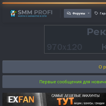
Форумы
Гар
О р
Первые сообщения для новичков 