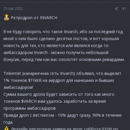
25 Авг 2022
#1
Ретродроп от INVARCH
Я не буду говорить что такое Invarch, ибо за последний год
мной о нем было сделано десятки постов, и вот хорошая
новость для тех, кто является или являлся когда-то
амбассадором Invarch - можно получить небольшой
бонусик, перед тем как вас озолотят основными ревардами.
Tinkernet (канареечная сеть Invarch) объявил, что выделит
1% токенов $TNKR на аирдроп для нынешних и бывших
амбассадоров!
Сумма вашего дропа будет зависить от того как много
токенов $VARCH вам удалось заработать за время
программы амбассадоров.
Правда дроп с вестингом - 10% дадут сразу, 90% в течение
года.
Дедлайн для подачи заявки на дроп: суббота 03:00 по