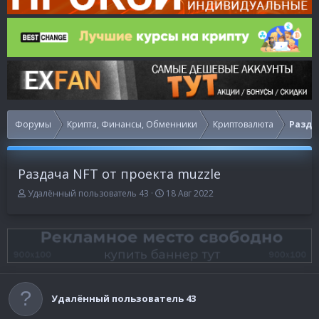
Форумы
Крипта, Финансы, Обменники
Криптовалюта
Раздач
Раздача NFT от проекта muzzle
А
Д
Удалённый пользователь 43
18 Авг 2022
в
а
т
т
о
а
р
н
т
а
е
ч
м
а
ы
л
Удалённый пользователь 43
а