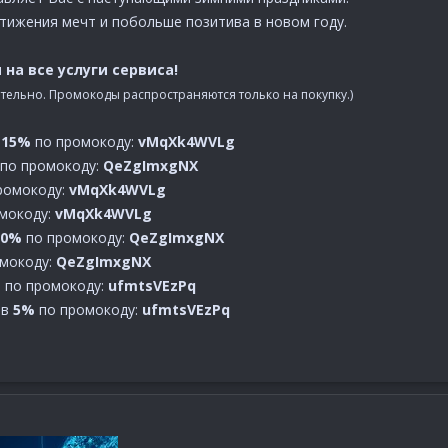
тижения мечт и побольше позитива в новом году.
на все услуги сервиса!
ительно. Промокоды распространяются только на покупку.)
15%
по промокоду:
vMqXk4WVLg
по промокоду:
QeZgImxgNX
ромокоду:
vMqXk4WVLg
мокоду:
vMqXk4WVLg
10%
по промокоду:
QeZgImxgNX
мокоду:
QeZgImxgNX
%
по промокоду:
ufmtsVEzPq
 в
5%
по промокоду:
ufmtsVEzPq