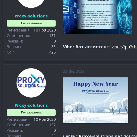
Proxy-solutions
Пользователь
Регистрация
10 Ноя 2020
Сообщения
137
Реакции
0
Viber бот ассистент:
viber://pa?c
Возраст
33
Coin
428
22 Дек 2023
Proxy-solutions
Пользователь
Регистрация
10 Ноя 2020
Сообщения
137
Реакции
0
Сервис
Proxy
-solutions.net
поздра
Возраст
33