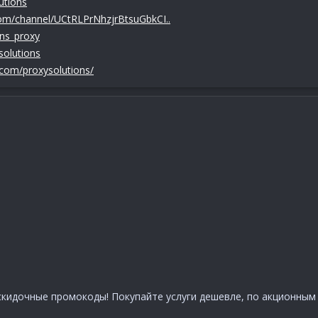
utions
om/channel/UCtRLPrNhzjrBtsuGbkCI..
ons_proxy
solutions
.com/proxysolutions/
скидочные промокоды! Покупайте услуги дешевле, по акционным