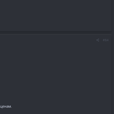
#84
 ценам.