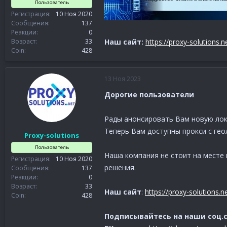
Пользователь
Регистрация
10 Ноя 2020
Сообщения
137
Реакции
0
Наш сайт:
https://proxy-solutions.n
Возраст
33
Coin
428
13 Ноя 2023
Дорогие пользователи
Рады анонсировать Вам новую ло
Теперь Вам доступны прокси с ге
Proxy-solutions
Пользователь
Наша компания не стоит на месте
Регистрация
10 Ноя 2020
решения.
Сообщения
137
Реакции
0
Возраст
33
Наш сайт
:
https://proxy-solutions.n
Coin
428
Подписывайтесь на наши соц.се