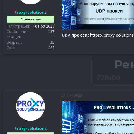
Proxy-solutions
Пользователь
Регистрация
10 Ноя 2020
Сообщения
137
UDP
прокси
:
https://proxy-solution
Реакции
0
Возраст
33
Coin
428
21 Окт 2023
Proxy-solutions