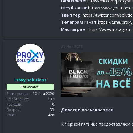
ВКонтакте
:
https://vk.com/proxysol
Ютуб
канал:
https://www.youtube.c
Твиттер
:
https://twitter.com/soluti
Телеграм
канал:
https://t.me/proxy
Инстаграм
:
https://www.instagram
21 Ноя 2023
Proxy-solutions
Пользователь
Регистрация
10 Ноя 2020
Сообщения
137
Реакции
0
Дорогие
пользователи
Возраст
33
Coin
428
К Чёрной пятнице предоставляем 