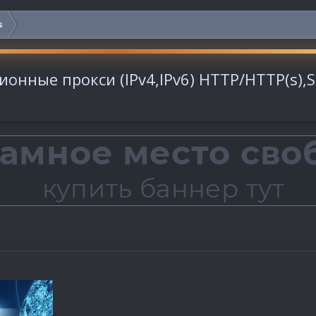
s
ционные прокси (IPv4,IPv6) НТТР/НТТР(s),