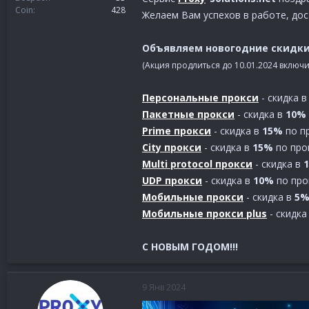
Coin
428
Желаем Вам успехов в работе, дос
Объявляем новогодние скидки 
(Акция продлиться до 10.01.2024 включ
Персональные прокси
- скидка в
Пакетные прокси
- скидка в
10%
Prime прокси
- скидка в
15%
по п
City прокси
- скидка в
15%
по про
Multi protocol прокси
- скидка в
UDP прокси
- скидка в
10%
по про
Мобильные прокси
- скидка в
5
Мобильные прокси plus
- скидка
С НОВЫМ ГОДОМ!!!
9 Янв 2024