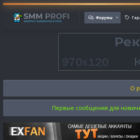
Форумы
Гар
О р
Первые сообщения для новичков 