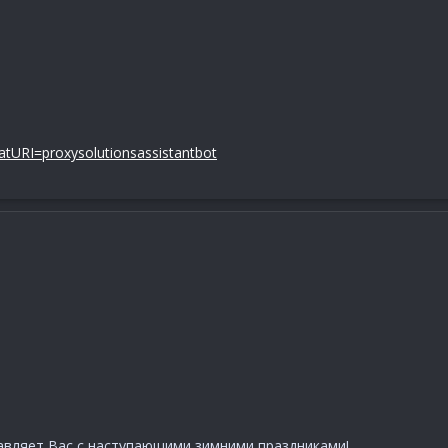
hatURI=proxysolutionsassistantbot
вляет Вас с наступающими зимними праздниками!