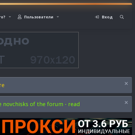
Вход
го?
Пользователи
те
novchisks of the forum - read