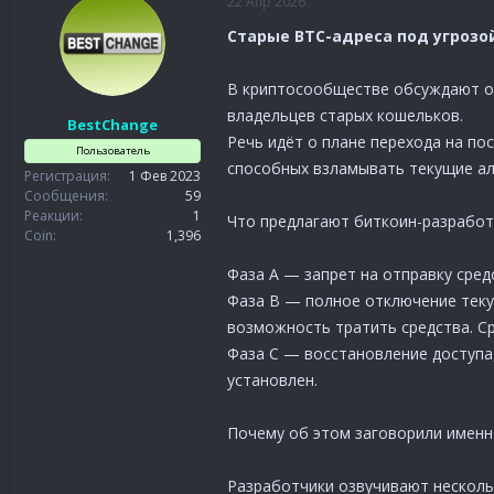
22 Апр 2026
Старые BTC-адреса под угрозой
В криптосообществе обсуждают од
владельцев старых кошельков.
BestChange
Речь идёт о плане перехода на по
Пользователь
способных взламывать текущие ал
Регистрация
1 Фев 2023
Сообщения
59
Реакции
1
Что предлагают биткоин-разработ
Coin
1,396
Фаза А — запрет на отправку сред
Фаза B — полное отключение текущ
возможность тратить средства. Ср
Фаза C — восстановление доступа,
установлен.
Почему об этом заговорили именн
Разработчики озвучивают нескольк