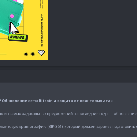
? Обновление сети Bitcoin и защита от квантовых атак
о из самых радикальных предложений за последние годы — обновление с
тквантовую криптографию (BIP-361), который должен заранее подготовить