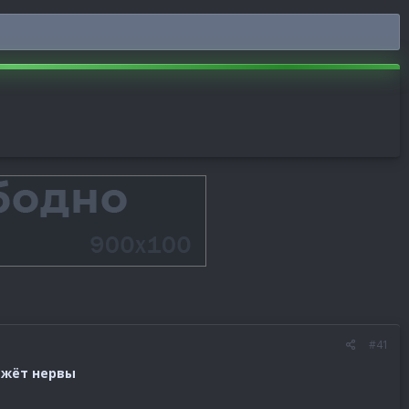
#41
ежёт нервы