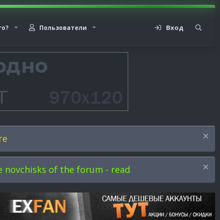
Вход
го?
Пользователи
те
novchisks of the forum - read