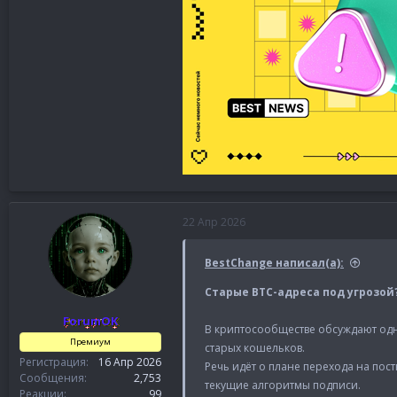
22 Апр 2026
BestChange написал(а):
Старые BTC-адреса под угрозой
ForumOK
В криптосообществе обсуждают одн
Премиум
старых кошельков.
Регистрация
16 Апр 2026
Речь идёт о плане перехода на пос
Сообщения
2,753
текущие алгоритмы подписи.
Реакции
99