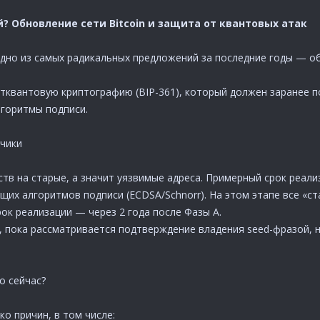
? Обновление сети Bitcoin и защита от квантовых атак
но из самых радикальных предложений за последние годы — об
стквантовую криптографию (BIP-361), который должен заранее 
горитмы подписи.
чики
ств на старые, а значит уязвимые адреса. Примерный срок реали
их алгоритмов подписи (ECDSA/Schnorr). На этом этапе все «с
ок реализации — через 2 года после Фазы A.
 пока рассматривается подтверждение владения seed-фразой, н
о сейчас?
о причин, в том числе: