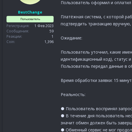
Пользователь оформил и оплатил 
BestChange
Платёжная система, с которой ра
Пользователь
подтвердить транзакцию вручную,
Регистрация
1 Фев 2023
Сообщения
59
Реакции
1
Ожидание:
Coin
1,396
Пользователь уточнил, какие име
идентификационный код), статус и 
Пользователь передал данные в об
Время обработки заявки: 15 минут
Реальность:
● Пользователь воспринял запрос
● В течение дня пользователь нео
значит обмен должен быть заверш
● Обменный сервис не мог продол