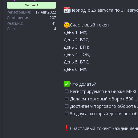
Местный
Период: с 26 августа по 31 авгус
Регистрация
17 Авг 2022
Сообщения
207
Реакции
41
Счастливый токен:
Coin
4
День 1: МХ;
День 2: BTC;
День 3: ETH;
День 4: ТОN;
День 5: BTC;
День 6: МХ.
Что делать?
Регистрируемся на бирже MEXC
Делаем торговый оборот 500 U
Достигаем торгового оборота 
За друга, который достигнет о
️Счастливый токент каждый день