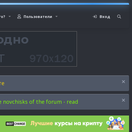
Вход
го?
Пользователи
те
novchisks of the forum - read