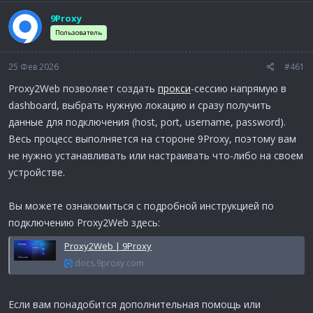
м
а
ы
л
9Proxy
а
Пользователь
25 Фев 2026
#461
Proxy2Web позволяет создать
прокси
-сессию напрямую в
dashboard, выбрать нужную локацию и сразу получить
данные для подключения (host, port, username, password).
Весь процесс выполняется на стороне 9Proxy, поэтому вам
не нужно устанавливать или настраивать что-либо на своем
устройстве.
Вы можете ознакомиться с подробной инструкцией по
подключению Proxy2Web здесь:
Proxy2Web | 9Proxy
docs.9proxy.com
Если вам понадобится дополнительная помощь или