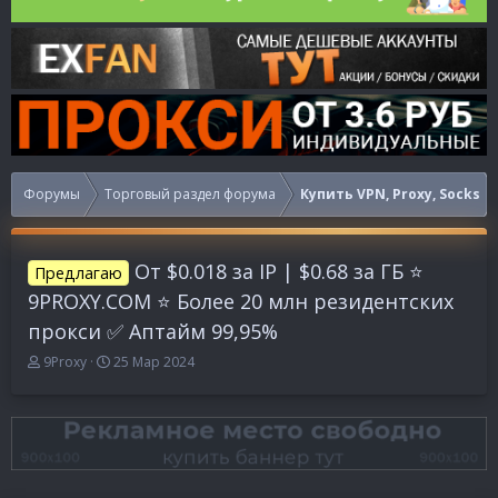
Форумы
Торговый раздел форума
Купить VPN, Proxy, Socks
От $0.018 за IP | $0.68 за ГБ ⭐️
Предлагаю
9PROXY.COM ⭐️ Более 20 млн резидентских
прокси ✅ Аптайм 99,95%
А
Д
9Proxy
25 Мар 2024
в
а
т
т
о
а
р
н
т
а
е
ч