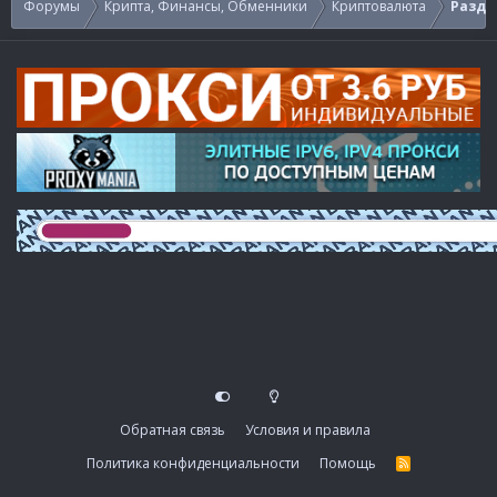
Форумы
Крипта, Финансы, Обменники
Криптовалюта
Раздач
Обратная связь
Условия и правила
Политика конфиденциальности
Помощь
R
S
S