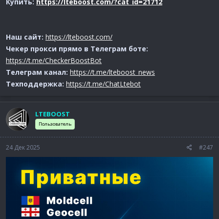
Купить:
https://lteboost.com/?cat_id=21712
Наш сайт:
https://lteboost.com/
Чекер прокси прямо в Телеграм боте:
https://t.me/CheckerBoostBot
Телеграм канал:
https://t.me/lteboost_news
Техподдержка:
https://t.me/ChatLtebot
LTEBOOST
Пользователь
24 Дек 2025
#247