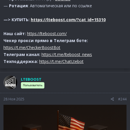
—
Ротация
: Автоматическая или по ссылке
—> КУПИТЬ:
https://lteboost.com/?cat_id=15310
Наш сайт:
https://lteboost.com/
Чекер прокси прямо в Телеграм боте:
https://t.me/CheckerBoostBot
Телеграм канал:
https://t.me/lteboost_news
Техподдержка:
https://t.me/ChatLtebot
LTEBOOST
Пользователь
28 Ноя 2025
#244