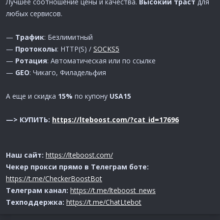
Лучшее соотношение цены и качества.
Высокий траст
для
любых сервисов.
—
Трафик
: Безлимитный
—
Протоколы
: HTTP(S) /
SOCKS5
—
Ротация
: Автоматическая или по ссылке
—
GEO
: Чикаго, Филадельфия
А еще и скидка
15%
по купону
USA15
—> КУПИТЬ:
https://lteboost.com/?cat_id=17696
Наш сайт:
https://lteboost.com/
Чекер прокси прямо в Телеграм боте:
https://t.me/CheckerBoostBot
Телеграм канал:
https://t.me/lteboost_news
Техподдержка:
https://t.me/ChatLtebot