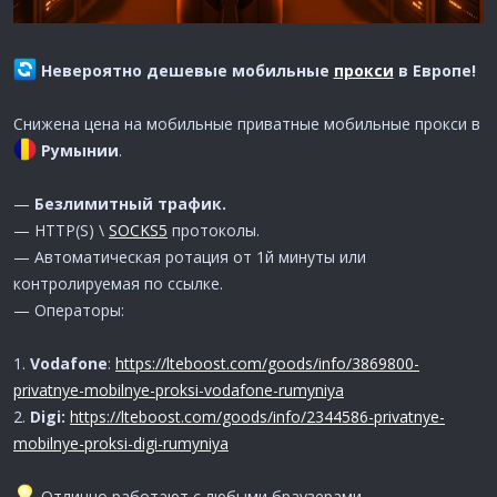
Невероятно дешевые мобильные
прокси
в Европе!
Снижена цена на мобильные приватные мобильные прокси в
Румынии
.
—
Безлимитный трафик.
— HTTP(S) \
SOCKS5
протоколы.
— Автоматическая ротация от 1й минуты или
контролируемая по ссылке.
— Операторы:
1.
Vodafone
:
https://lteboost.com/goods/info/3869800-
privatnye-mobilnye-proksi-vodafone-rumyniya
2.
Digi:
https://lteboost.com/goods/info/2344586-privatnye-
mobilnye-proksi-digi-rumyniya
Отлично работают с любыми браузерами.