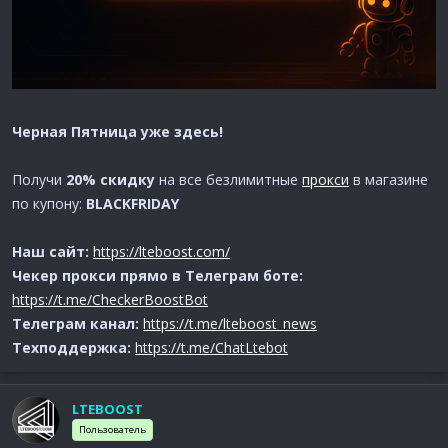
Черная Пятница уже здесь!
Получи
20% скидку
на все безлимитные
прокси
в магазине
по купону:
BLACKFRIDAY
Наш сайт:
https://lteboost.com/
Чекер прокси прямо в Телеграм боте:
https://t.me/CheckerBoostBot
Телеграм канал:
https://t.me/lteboost_news
Техподдержка:
https://t.me/ChatLtebot
LTEBOOST
Пользователь