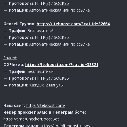
—
Протоколы
: HTTP(S) /
SOCKS5
—
Ротация
: Автоматическая или по ссылке
Geocell Грузия:
https://lteboost.com/?cat_id=32664
—
Трафик
: Безлимитный
—
Протоколы
: HTTP(S) / SOCKS5
—
Ротация
: Автоматическая или по ссылке
Shared:
O2 Чехия:
https://lteboost.com/?cat_id=33321
—
Трафик
: Безлимитный
—
Протоколы
: HTTP(S) / SOCKS5
—
Ротация
: Каждые 2 минуты
Наш сайт:
https://lteboost.com/
Чекер прокси прямо в Телеграм боте:
https://t.me/CheckerBoostBot
Телеграм канал:
https://t.me/lteboost_news