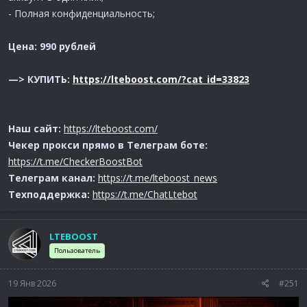
- Полная конфиденциальность;
Цена: 990 рублей
—> КУПИТЬ:
https://lteboost.com/?cat_id=33823
Наш сайт:
https://lteboost.com/
Чекер прокси прямо в Телеграм боте:
https://t.me/CheckerBoostBot
Телеграм канал:
https://t.me/lteboost_news
Техподдержка:
https://t.me/ChatLtebot
LTEBOOST
Пользователь
19 Янв 2026
#251