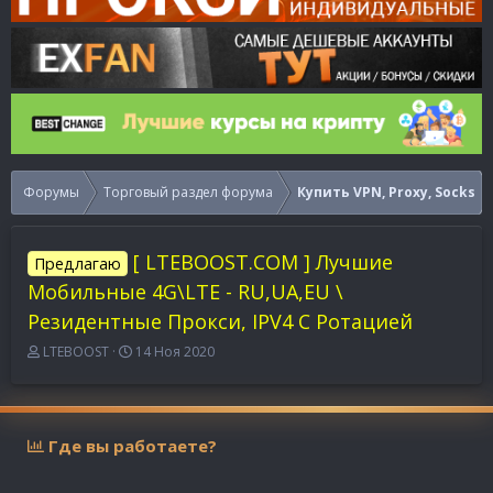
Форумы
Торговый раздел форума
Купить VPN, Proxy, Socks
[ LTEBOOST.COM ] Лучшие
Предлагаю
Мобильные 4G\LTE - RU,UA,EU \
Резидентные Прокси, IPV4 С Ротацией
А
Д
LTEBOOST
14 Ноя 2020
в
а
т
т
о
а
р
н
Где вы работаете?
т
а
е
ч
м
а