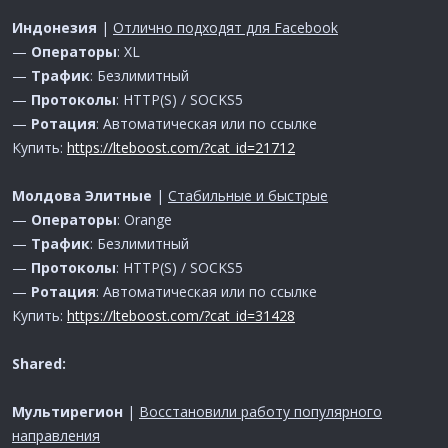
Индонезия
|
Отлично подходят для Facebook
—
Операторы
: XL
—
Трафик
: Безлимитный
—
Протоколы
: HTTP(S) / SOCKS5
—
Ротация
: Автоматическая или по ссылке
Купить:
https://lteboost.com/?cat_id=21712
Молдова Элитные
|
Стабильные и быстрые
—
Операторы
: Orange
—
Трафик
: Безлимитный
—
Протоколы
: HTTP(S) / SOCKS5
—
Ротация
: Автоматическая или по ссылке
Купить:
https://lteboost.com/?cat_id=31428
Shared:
Мультирегион
|
Восстановили работу популярного
направления