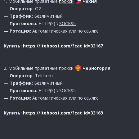
1. Мобильные приватные
прокси
Чехия
—
Оператор:
O2
—
Траффик:
Безлимитный
—
Протоколы:
HTTP(S) \
SOCKS5
—
Ротация:
Автоматическая или по ссылке
Купить:
https://lteboost.com/?cat_id=33167
2. Мобильные приватные прокси
Черногория
—
Оператор:
Telekom
—
Траффик:
Безлимитный
—
Протоколы:
HTTP(S) \ SOCKS5
—
Ротация:
Автоматическая или по ссылке
Купить:
https://lteboost.com/?cat_id=33169