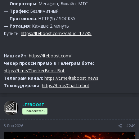
—
Операторы
: Мегафон, Билайн, МТС
—
Трафик
: Безлимитный
—
Протоколы
: HTTP(S) / SOCKS5
—
Ротация
: Каждые 2 минуты
Купить:
https://lteboost.com/?cat_id=17785
Наш сайт:
https://lteboost.com/
Чекер прокси прямо в Телеграм боте:
https://t.me/CheckerBoostBot
Телеграм канал:
https://t.me/lteboost_news
Техподдержка:
https://t.me/ChatLtebot
LTEBOOST
Пользователь
5 Янв 2026
#249