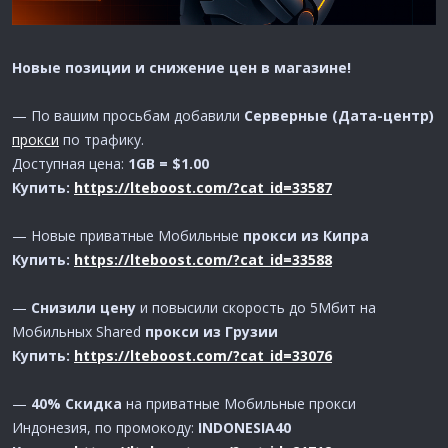
Новые позиции и снижение цен в магазине!
— По вашим просьбам добавили
Серверные (Дата-центр)
прокси
по трафику.
Доступная цена:
1GB = $1.00
Купить:
https://lteboost.com/?cat_id=33587
— Новые приватные Мобильные
прокси из Кипра
Купить:
https://lteboost.com/?cat_id=33588
—
Снизили цену
и повысили скорость до 5Мбит на
Мобильных Shared
прокси из Грузии
Купить:
https://lteboost.com/?cat_id=33076
—
40% Скидка
на приватные Мобильные прокси
Индонезия, по промокоду:
INDONESIA40