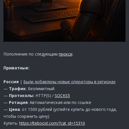
Пополнение по следующим
прокси
:
Приватные:
Россия
|
Были добавлены новые операторы в регионах
—
Трафик
: Безлимитный
—
Протоколы
: HTTP(S) /
SOCKS5
—
Ротация
: Автоматическая или по ссылке
—
Цена
: от 1500 рублей (успейте купить до нового года,
чтобы сохранить цену)
Купить:
https://lteboost.com/?cat_id=15310