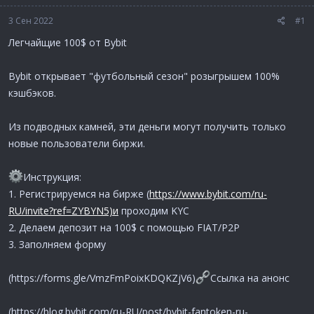
3 Сен 2022
#1
Легчайщие 100$ от Bybit
Bybit открывает "футбольный сезон" розыгрышем 100%
кэшбэков.
Из подводных камней, эти деньги могут получить только
новые пользователи биржи.
Инструкция:
1. Регистрируемся на бирже (
https://www.bybit.com/ru-
RU/invite?ref=ZYBYN5)и
проходим KYC
2. Делаем депозит на 100$ с помощью FIAT/P2P
3. Заполняем форму
(https://forms.gle/VmzFmPoixKDQKZjV6)
Ссылка на анонс
(https://blog.bybit.com/ru-RU/post/bybit-fantoken-ru-