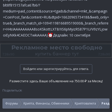
blt8f815157afca67b6/?
medium=paid_content&source=tgads&channel=mkt_&campaign
=CoinPost_fan&content=RU&dtpid=1662096573418&$web_only=
true&_branch_match_id=1094119816689519000&_branch_referre
r=H4sIAAAAAAAAA8soKSkottLXT8/XS6pMyizRS87P1U/V9zYLjow
oiEyNKk4CAEOCTwkiAAAA)
Дедлайн: 10 сентября
Войдите или зарегистрируйтесь для ответа.
Разместите здесь Ваше объявление на 750.00 ₽ за Месяц!
Поделиться:
Форумы
Крипта, Финансы, Обменники
Криптовалюта
Раздач