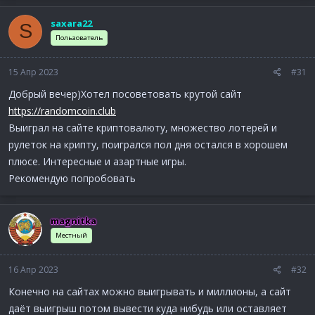
а
к
saxara22
S
ц
и
Пользователь
и
:
15 Апр 2023
#31
Добрый вечер)Хотел посоветовать крутой сайт
https://randomcoin.club
Выиграл на сайте криптовалюту, множество лотерей и
рулеток на крипту, поигрался пол дня остался в хорошем
плюсе. Интересные и азартные игры.
Рекомендую попробовать
magnitka
Местный
16 Апр 2023
#32
Конечно на сайтах можно выигрывать и миллионы, а сайт
даёт выигрыш потом вывести куда нибудь или оставляет