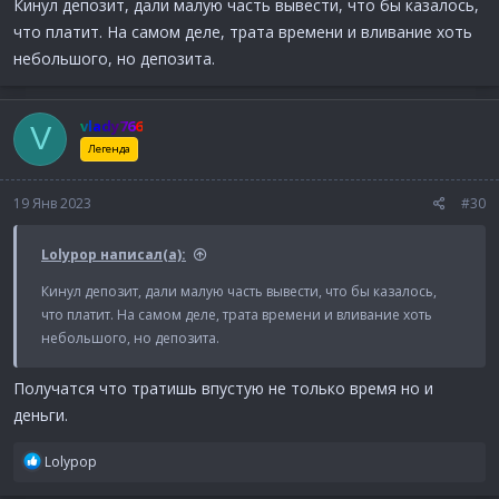
Кинул депозит, дали малую часть вывести, что бы казалось,
что платит. На самом деле, трата времени и вливание хоть
небольшого, но депозита.
vlady766
V
Легенда
19 Янв 2023
#30
Lolypop написал(а):
Кинул депозит, дали малую часть вывести, что бы казалось,
что платит. На самом деле, трата времени и вливание хоть
небольшого, но депозита.
Получатся что тратишь впустую не только время но и
деньги.
Р
Lolypop
е