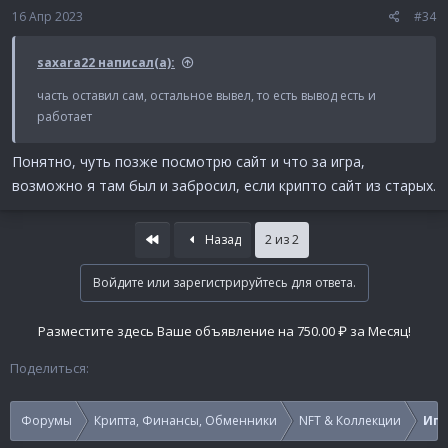
16 Апр 2023
#34
saxara22 написал(а):
часть оставил сам, остальное вывел, то есть вывод есть и
работает
Понятно, чуть позже посмотрю сайт и что за игра,
возможно я там был и забросил, если крипто сайт из старых.
First
Назад
2 из 2
Войдите или зарегистрируйтесь для ответа.
Разместите здесь Ваше объявление на 750.00 ₽ за Месяц!
Поделиться:
Форумы
Крипта, Финансы, Обменники
NFT & Коллекции
Игр