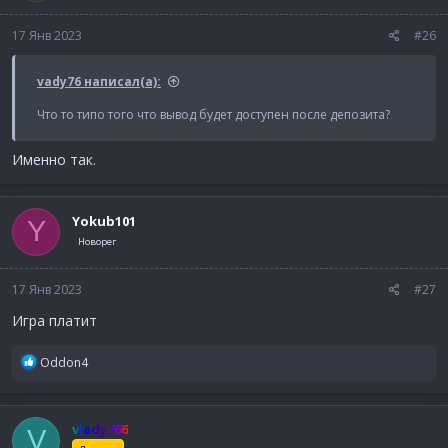
17 Янв 2023
#26
vady76 написал(а):
Что то типо того что вывод будет доступен после депозита?
Именно так.
Yokub101
Y
Новорег
17 Янв 2023
#27
Игра платит
Р
Oddon4
е
а
к
vlady766
V
ц