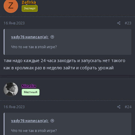
Zefirka
Z
Эксперт
16 Янв 2023
#23
vady76 написал(а):
Что то не так в этой игре?
там надо каждые 24 часа заходить и запускать нет такого
как в кроликах раз в неделю зайти и собрать урожай
Ninelia
Местный
16 Янв 2023
#24
vady76 написал(а):
Что то не так в этой игре?