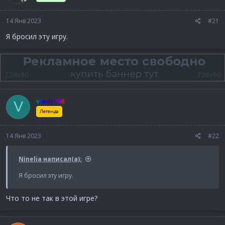
14 Янв 2023
#21
Я бросил эту игру.
vlady766
V
Легенда
14 Янв 2023
#22
Ninelia написал(а):
Я бросил эту игру.
Что то не так в этой игре?