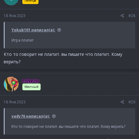
и
Легенда
и
:
18 Янв 2023
#28
Yokub101 написал(а):
Игра платит
Кто то говорит не платит. вы пишите что платит. Кому
верить?
Lolypop
Местный
18 Янв 2023
#29
vady76 написал(а):
Кто то говорит не платит. вы пишите что платит. Кому верить?