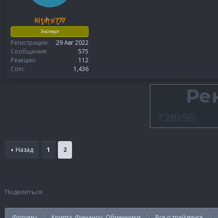
Kitaro777
Эксперт
Регистрация
29 Авг 2022
Сообщения
575
Реакции
112
Coin
1,436
Назад
1
2
Поделиться:
Форумы
Крипта, Финансы, Обменники
Все о трейдинге