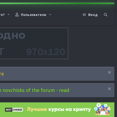
Вход
го?
Пользователи
те
novchisks of the forum - read