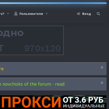
Вход
го?
Пользователи
те
novchisks of the forum - read