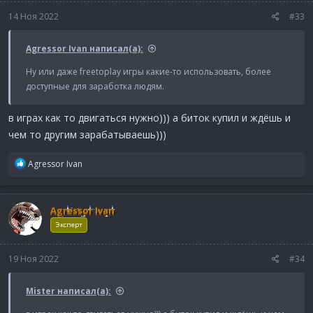
:
14 Ноя 2022
#33
Agressor Ivan написал(а):
Ну или даже freetoplay игры какие-то использовать, более
доступные для заработка людям.
в играх как то двигаться нужно))) а биток купил и ждёшь и
чем то другим зарабатываешь)))
Р
Agressor Ivan
е
а
к
Agressor Ivan
ц
и
Эксперт
и
:
19 Ноя 2022
#34
Mister написал(а):