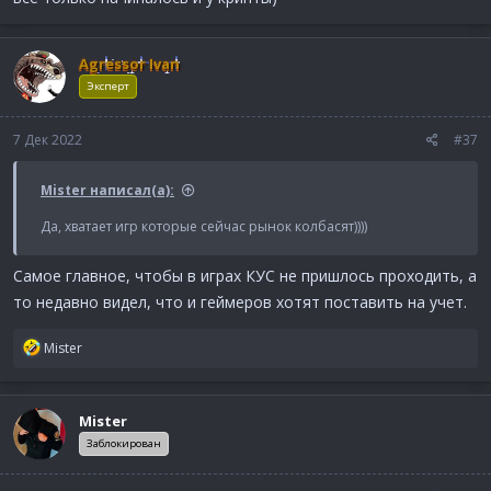
Agressor Ivan
Эксперт
7 Дек 2022
#37
Mister написал(а):
Да, хватает игр которые сейчас рынок колбасят))))
Самое главное, чтобы в играх КУС не пришлось проходить, а
то недавно видел, что и геймеров хотят поставить на учет.
Р
Mister
е
а
к
Mister
ц
и
Заблокирован
и
: