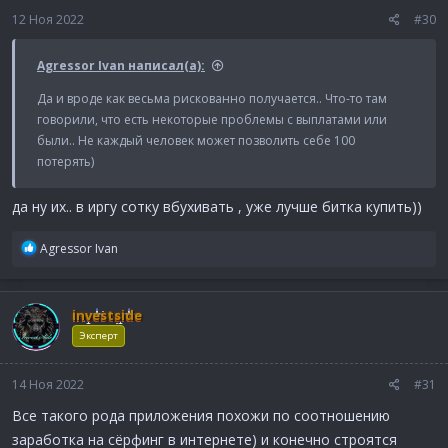
:
12 Ноя 2022
#30
Agressor Ivan написал(а):
Да и вроде как весьма рискованно получается.. Что-то там
говорили, что есть некоторые проблемы с выплатами или
были.. Не каждый человек может позволить себе 100
потерять)
да ну их.. в иргу сотку вбухивать , уже лучше битка купить))
Р
Agressor Ivan
е
а
к
investside
ц
и
Эксперт
и
:
14 Ноя 2022
#31
Все такого рода приложения похожи по соотношению
заработка на сёрфинг в интернете) и конечно строятся