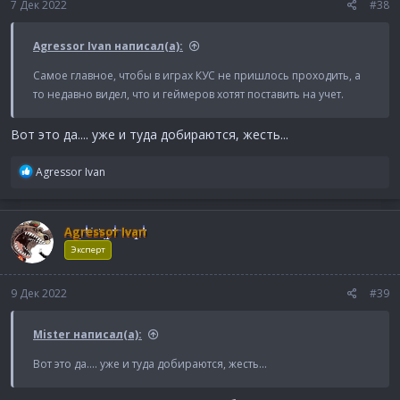
7 Дек 2022
#38
Agressor Ivan написал(а):
Самое главное, чтобы в играх КУС не пришлось проходить, а
то недавно видел, что и геймеров хотят поставить на учет.
Вот это да.... уже и туда добираются, жесть...
Р
Agressor Ivan
е
а
к
Agressor Ivan
ц
и
Эксперт
и
:
9 Дек 2022
#39
Mister написал(а):
Вот это да.... уже и туда добираются, жесть...