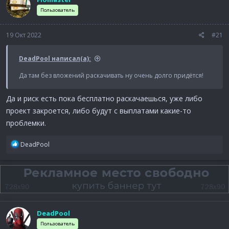
а
Пользователь
19 Окт 2022
#21
DeadPool написал(а):
Да там без вложений раскачивать ну очень долго придётся!
Да и риск есть пока бесплатно раскачаешься, уже либо
проект закроется, либо будут с выплатами какие-то
проблемки.
Р
DeadPool
е
а
к
ц
и
и
:
DeadPool
Пользователь