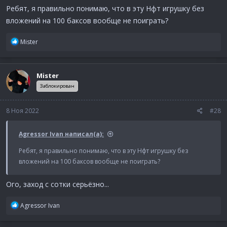
Ребят, я правильно понимаю, что в эту Нфт игрушку без
вложений на 100 баксов вообще не поиграть?
Р
Mister
е
а
к
Mister
ц
и
Заблокирован
и
:
8 Ноя 2022
#28
Agressor Ivan написал(а):
Ребят, я правильно понимаю, что в эту Нфт игрушку без
вложений на 100 баксов вообще не поиграть?
Ого, заход с сотки серьёзно...
Р
Agressor Ivan
е
а