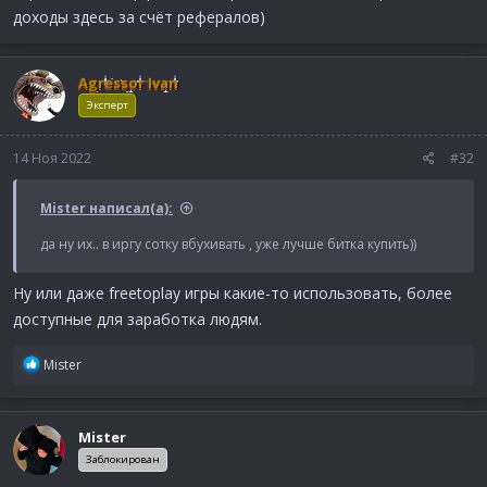
доходы здесь за счёт рефералов)
Agressor Ivan
Эксперт
14 Ноя 2022
#32
Mister написал(а):
да ну их.. в иргу сотку вбухивать , уже лучше битка купить))
Ну или даже freetoplay игры какие-то использовать, более
доступные для заработка людям.
Р
Mister
е
а
к
Mister
ц
и
Заблокирован
и