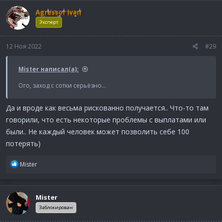
к
Agressor Ivan
ц
и
Эксперт
и
:
12 Ноя 2022
#29
Mister написал(а):
Ого, заход с сотки серьёзно...
Да и вроде как весьма рискованно получается.. Что-то там
говорили, что есть некоторые проблемы с выплатами или
были.. Не каждый человек может позволить себе 100
потерять)
Р
Mister
е
а
к
Mister
ц
и
Заблокирован
и