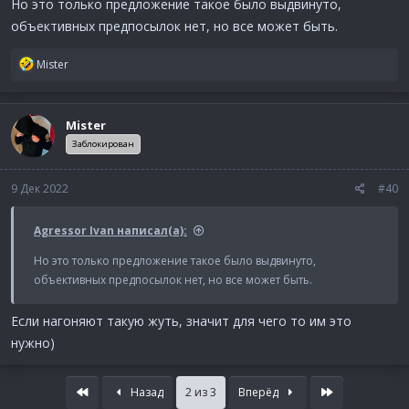
Но это только предложение такое было выдвинуто,
объективных предпосылок нет, но все может быть.
Р
Mister
е
а
к
Mister
ц
и
Заблокирован
и
:
9 Дек 2022
#40
Agressor Ivan написал(а):
Но это только предложение такое было выдвинуто,
объективных предпосылок нет, но все может быть.
Если нагоняют такую жуть, значит для чего то им это
нужно)
First
Last
Назад
2 из 3
Вперёд