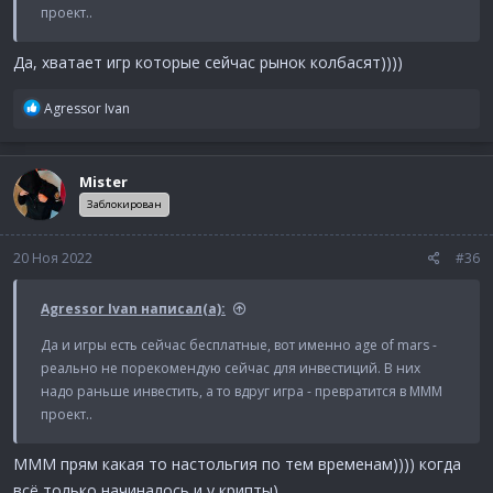
проект..
Да, хватает игр которые сейчас рынок колбасят))))
Р
Agressor Ivan
е
а
к
Mister
ц
и
Заблокирован
и
:
20 Ноя 2022
#36
Agressor Ivan написал(а):
Да и игры есть сейчас бесплатные, вот именно age of mars -
реально не порекомендую сейчас для инвестиций. В них
надо раньше инвестить, а то вдруг игра - превратится в МММ
проект..
МММ прям какая то настольгия по тем временам)))) когда
всё только начиналось и у крипты)