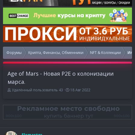
Форумы
Крипта, Финансы, Обменники
NFT & Коллекции
Игр
Age of Mars - Новая P2E о колонизации
марса.
А
Д
Удалённый пользователь 43
18 Авг 2022
в
а
т
т
о
а
р
н
т
а
е
ч
м
а
ы
л
Flomaster