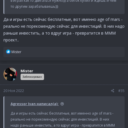
в играх как то двигаться нужно))) а биток купил и ждёшь и чем
то другим зарабатываешь)))
Да и игры есть сейчас бесплатные, вот именно age of mars -
реально не порекомендую сейчас для инвестиций. В них надо
раньше инвестить, а то вдруг игра - превратится в МММ
проект..
Р
Mister
е
а
к
Mister
ц
и
Заблокирован
и
:
20 Ноя 2022
#35
Agressor Ivan написал(а):
Да и игры есть сейчас бесплатные, вот именно age of mars -
реально не порекомендую сейчас для инвестиций. В них
надо раньше инвестить, а то вдруг игра - превратится в МММ