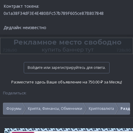
Контракт токена:
0x1a38F34dF3E4E480BFc57b789F605ce87B807848
Дедлайн: неизвестно
Войдите или зарегистрируйтесь для ответа.
Разместите здесь Ваше объявление на 750.00 ₽ за Месяц!
Поделиться:
Форумы
Крипта, Финансы, Обменники
Криптовалюта
Раздач