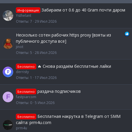
Забираем от 0.6 до 40 Gram почти даром
Информация
Ysthelant
Ответы
7
29 Июл 2026
Несколько сотен рабочих https proxy [взяты из
публичного доступа все]
jinot
Ответы
5
28 Июл 2026
🔥 Снова раздаём бесплатные лайки
Бесплатно
derristy
Ответы
1
17 Июл 2026
раздача подписчиков
Бесплатно
F
fastpiarcom
Ответы
0
5 Июл 2026
Бесплатная накрутка в Telegram от SMM
Бесплатно
сайта: prm4u.com
prm4u