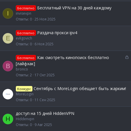
Бесплатный VPN на 30 дней каждому
Бесплатно
I
invisevpn
Ответы
0
25 Ноя 2025
Раздача прокси ipv4
Бесплатно
E
evligovich
Ответы
0
6 Ноя 2025
З
Как смотреть кинопоиск бесплатно
Бесплатно
а
[лайфхак]
B
к
bronco
р
Ответы
2
17 Окт 2025
ы
т
Сентябрь с MoreLogin обещает быть жарким!
Конкурс
а
MoreLogin
Ответы
0
11 Сен 2025
доступ на 15 дней HiddenVPN
H
Hiddenvpn
Ответы
0
9 Авг 2025