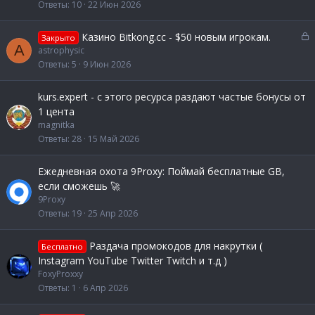
Ответы
10
22 Июн 2026
З
Казино Bitkong.сс - $50 новым игрокам.
Закрыто
A
а
astrophysic
к
Ответы
5
9 Июн 2026
р
ы
kurs.expert - с этого ресурса раздают частые бонусы от
т
1 цента
а
magnitka
Ответы
28
15 Май 2026
Ежедневная охота 9Proxy: Поймай бесплатные GB,
если сможешь 🚀
9Proxy
Ответы
19
25 Апр 2026
Раздача промокодов для накрутки (
Бесплатно
Instagram YouTube Twitter Twitch и т.д )
FoxyProxxy
Ответы
1
6 Апр 2026