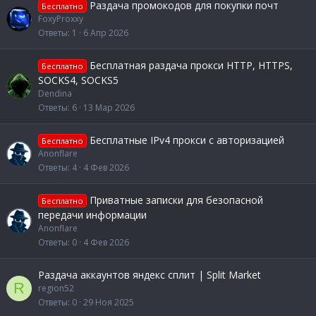
Раздача промокодов для покупки почт
Бесплатно
FoxyProxxy
Ответы
1
6 Апр 2026
Бесплатная раздача прокси HTTP, HTTPS,
Бесплатно
SOCKS4, SOCKS5
Dendina
Ответы
6
13 Мар 2026
Бесплатные IPv4 прокси с авторизацией
Бесплатно
Anonflare
Ответы
4
4 Фев 2026
Приватные записки для безопасной
Бесплатно
передачи информации
Anonflare
Ответы
0
4 Фев 2026
Раздача аккаунтов яндекс сплит | Split Market
R
region52
Ответы
0
29 Ноя 2025