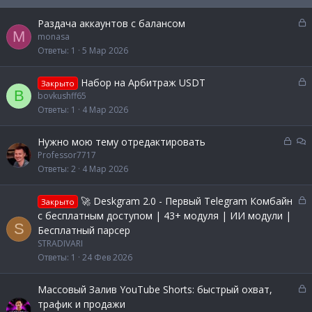
З
Раздача аккаунтов с балансом
M
а
monasa
к
Ответы
1
5 Мар 2026
р
ы
З
Набор на Арбитраж USDT
Закрыто
т
B
а
bovkushff65
а
к
Ответы
1
4 Мар 2026
р
ы
З
О
Нужно мою тему отредактировать
т
а
б
Professor7717
а
к
с
Ответы
2
4 Мар 2026
р
у
ы
ж
З
🚀 Deskgram 2.0 - Первый Telegram Комбайн
Закрыто
т
д
а
с бесплатным доступом | 43+ модуля | ИИ модули |
а
е
к
S
Бесплатный парсер
н
р
STRADIVARI
и
ы
Ответы
1
24 Фев 2026
е
т
а
З
Массовый Залив YouTube Shorts: быстрый охват,
а
трафик и продажи