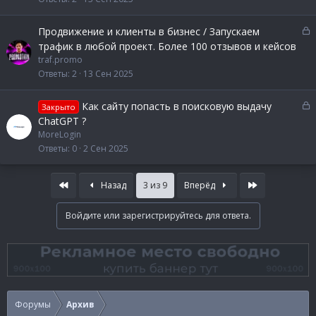
р
ы
З
Продвижение и клиенты в бизнес / Запускаем
т
а
трафик в любой проект. Более 100 отзывов и кейсов
а
к
traf.promo
р
Ответы
2
13 Сен 2025
ы
т
З
Как сайту попасть в поисковую выдачу
Закрыто
а
а
ChatGPT ?
к
MoreLogin
р
Ответы
0
2 Сен 2025
ы
т
First
Last
а
Назад
3 из 9
Вперёд
Войдите или зарегистрируйтесь для ответа.
Форумы
Архив