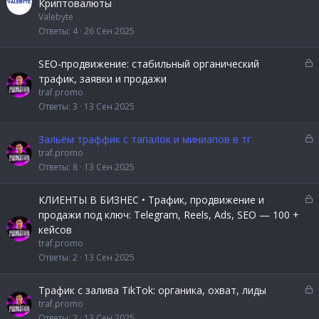
Криптовалюты
н
р
Valebyte
и
ы
Ответы
4
26 Сен 2025
е
т
а
З
SEO-продвижение: стабильный органический
а
трафик, заявки и продажи
к
traf.promo
р
Ответы
3
13 Сен 2025
ы
т
З
Зальём траффик с тапалок и миниапов в тг
а
а
traf.promo
к
Ответы
8
13 Сен 2025
р
ы
З
КЛИЕНТЫ В БИЗНЕС • Трафик, продвижение и
т
а
продажи под ключ: Telegram, Reels, Ads, SEO — 100 +
а
к
кейсов
р
traf.promo
ы
Ответы
2
13 Сен 2025
т
а
З
Трафик с залива TikTok: органика, охват, лиды
а
traf.promo
к
Ответы
2
13 Сен 2025