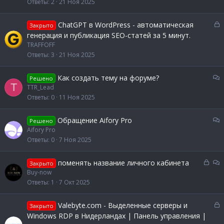
Ответы
2
21 Ноя 2025
и
ы
е
т
З
ChatGPT в WordPress - автоматическая
Закрыто
а
а
генерация и публикация SEO-статей за 5 минут.
к
TRAFFOFF
р
Ответы
3
21 Ноя 2025
ы
т
О
Как создать тему на форуме?
Решено
а
T
б
TTR_Lead
с
Ответы
0
11 Ноя 2025
у
ж
О
Обращение Aifory Pro
Решено
д
б
Aifory Pro
е
с
Ответы
0
7 Ноя 2025
н
у
и
ж
З
О
е
поменять название личного кабинета
Закрыто
д
а
б
Buy-now
е
к
с
Ответы
1
7 Окт 2025
н
р
у
и
ы
ж
З
е
Valebyte.com - Выделенные серверы и
Закрыто
т
д
а
Windows RDP в Нидерландах | Панель управления |
а
е
к