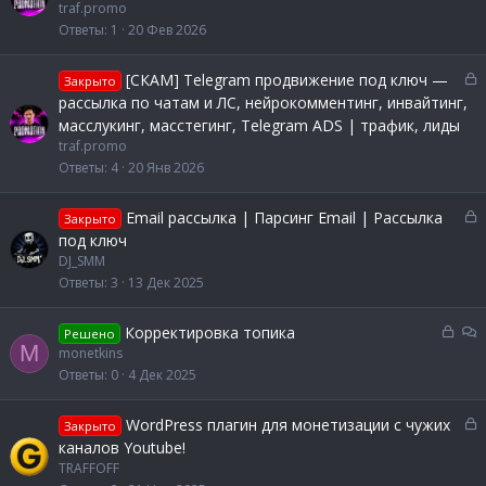
к
traf.promo
р
Ответы
1
20 Фев 2026
ы
т
З
[СКАМ] Telegram продвижение под ключ —
Закрыто
а
а
рассылка по чатам и ЛС, нейрокомментинг, инвайтинг,
к
масслукинг, масстегинг, Telegram ADS | трафик, лиды
р
traf.promo
ы
Ответы
4
20 Янв 2026
т
а
З
Email рассылка | Парсинг Email | Рассылка
Закрыто
а
под ключ
к
DJ_SMM
р
Ответы
3
13 Дек 2025
ы
т
З
О
Корректировка топика
Решено
а
M
а
б
monetkins
к
с
Ответы
0
4 Дек 2025
р
у
ы
ж
З
WordPress плагин для монетизации с чужих
Закрыто
т
д
а
каналов Youtube!
а
е
к
TRAFFOFF
н
р