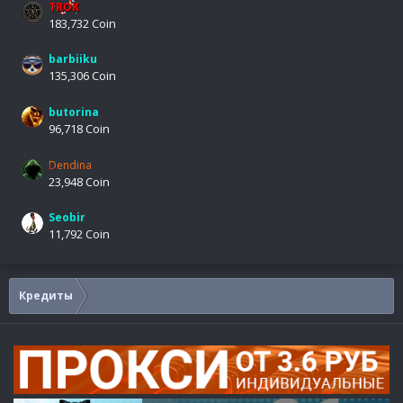
TROK
183,732 Coin
barbiiku
135,306 Coin
butorina
96,718 Coin
Dendina
23,948 Coin
Seobir
11,792 Coin
Кредиты