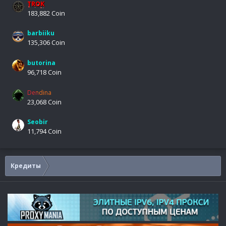
TROK
183,882 Coin
barbiiku
135,306 Coin
butorina
96,718 Coin
Dendina
23,068 Coin
Seobir
11,794 Coin
Кредиты