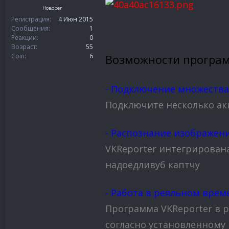
Новорег
Регистрация
4 Июн 2015
Сообщения
1
Реакции
0
Возраст
55
Coin
6
Возможности програ
- Подключение множества
Подключите несколько ак
- Распознание изображен
VKReporter интегрирован
надоедливуб каптчу
- Работа в реяльном врем
Программа VKReporter в 
согласно установленному