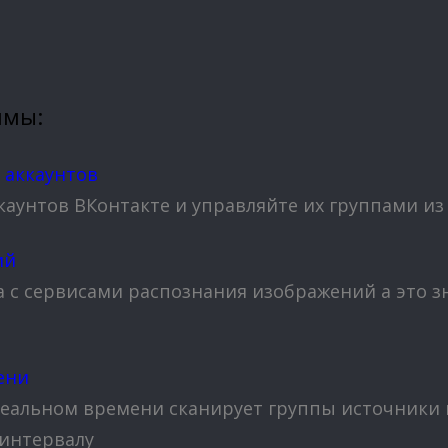
ммы:
 аккаунтов
каунтов ВКонтакте и управляйте их группами из
ий
а с сервисами распознания изображений а это з
ени
реальном времени сканирует группы источники 
 интервалу