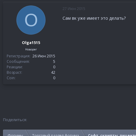
27 Июн 2015
O
Сам вк уже имеет это делать?
Olga1515
Новорег
Регистрация
26 Июн 2015
Сообщения
5
Реакции
0
Возраст
42
Coin
0
Поделиться:
Форумы
Торговый раздел форума
Софт, скрипты, лиценз