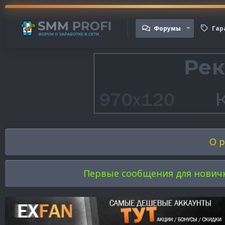
Форумы
Гар
О р
Первые сообщения для новичков 