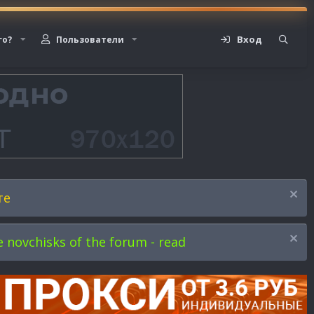
Вход
го?
Пользователи
те
novchisks of the forum - read