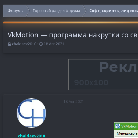
Форумы
Торговый раздел форума
Софт, скрипты, лиценз
VkMotion — программа накрутки со св
А
Д
chaldaev2010
18 Авг 2021
в
а
т
т
о
а
р
н
т
а
е
ч
м
а
ы
л
а
18 Авг 2021
chaldaev2010