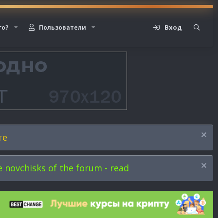
Вход
го?
Пользователи
те
novchisks of the forum - read