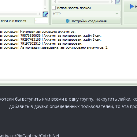
хотели бы вступить ими всеми в одну группу, накрутить лайки, 
добавить в друзья определенных пользователей, то эта пр
ntigate/RipCaptcha/Cptch.Net