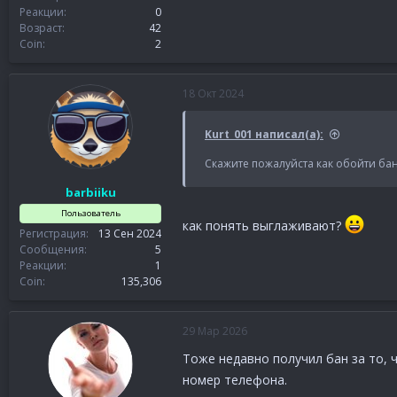
Реакции
0
Возраст
42
Coin
2
18 Окт 2024
Kurt_001 написал(а):
Скажите пожалуйста как обойти бан
barbiiku
Пользователь
как понять выглаживают?
Регистрация
13 Сен 2024
Сообщения
5
Реакции
1
Coin
135,306
29 Мар 2026
Тоже недавно получил бан за то, 
номер телефона.