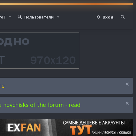
Вход
го?
Пользователи
те
novchisks of the forum - read