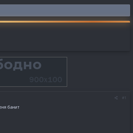
#1
еня банит