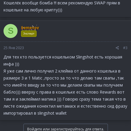
Кошелёк вообще бомба !!! всем рекомендую SWAP прям в
кошельке на любую крипту)))
Semenov
S
Эксперт
25 Янв 2023
#3
Для тех кто пользуется кошельком Slingshot есть хорошая
инфа )))
Я уже сам лично получил 2 клейма от данного кошелька в
размере 3 и 1 Matic ,просто за то что делаю там свапы ,так
что имейте ввиду за то что мы делаем свапы мы получаем
бабло))) вверху с права в кошельке есть слово Rewards вот
там я и заклеймил матика ))) Говорю сразу тема такая что в
листе ожидания конектил метамаск и естественно сид фразу
импортировал в slingshot wallet
Войдите или зарегистрируйтесь для ответа.